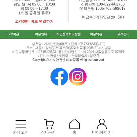
E-mail. bdenc@naver.com
기업은행 221-371433-04-017
평일 월~목 09:00 ~ 18:00
신한은행 100-029-662730
금 09:00 ~ 17:00
우리은행 1005-702-598613
(토.일.공휴일 휴무)
예금주 : 가자안전센터(주)
고객센터 바로 연결하기
PC버전
이용안내
개인정보처리방침
이용약관
고객센터
상호명 : 가자안전센터(주) / 전화 : 02-783-8383(대표)
주소 : 서울시 강서구 화곡로20길27(화곡동 1083-2) 가자빌딩
사업자등록번호 : 107-88-09523 / 통신판매업신고 : 제 2014-서울영등포구-0748호
대표 : 조현성 / 개인정보관리책임자 : 정준규
Copyright © 가자안전센터 쇼핑몰 All rights reserved.
카테고리
장바구니
홈
마이페이지