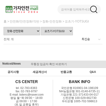
검색어를 입력해주세요
홈
안전화/안전장화/각반
장화-안전장화
요츠기-YOTSUGI
전체
개
Notice&News
무통장 입금자 확인 바로하기
맞춤결제 
공지사항
세금계산서
반품교환
Q&A
CS CENTER
BANK INFO
tel. 02-783-8383
국민은행 816901-04-198109
fax. 02-783-9797
NH농협은행 301-0140-6735-11
E-mail. bdenc@naver.com
기업은행 221-371433-04-017
평일 월~목 09:00 ~ 18:00
신한은행 100-029-662730
금 09:00 ~ 17:00
우리은행 1005-702-598613
(토.일.공휴일 휴무)