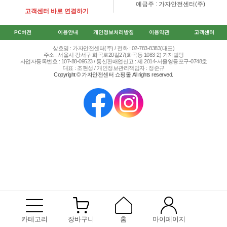
예금주 : 가자안전센터(주)
고객센터 바로 연결하기
PC버전
이용안내
개인정보처리방침
이용약관
고객센터
상호명 : 가자안전센터(주) / 전화 : 02-783-8383(대표)
주소 : 서울시 강서구 화곡로20길27(화곡동 1083-2) 가자빌딩
사업자등록번호 : 107-88-09523 / 통신판매업신고 : 제 2014-서울영등포구-0748호
대표 : 조현성 / 개인정보관리책임자 : 정준규
Copyright © 가자안전센터 쇼핑몰 All rights reserved.
카테고리
장바구니
홈
마이페이지