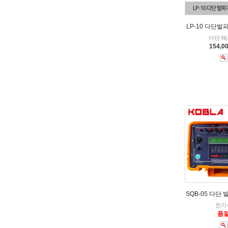
LP-10 다단
다단 
154,0
SQB-05 다단 
전기
품