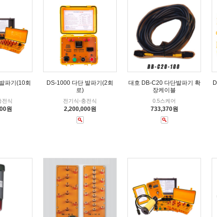
 발파기(10회
DS-1000 다단 발파기(2회
대호 DB-C20 다단발파기 확
D
로)
장케이블
충전식
전기식-충전식
0.5스케어
000원
2,200,000원
733,370원