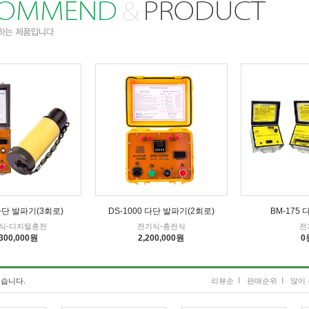
 다단 발파기(3회로)
DS-1000 다단 발파기(2회로)
BM-175
식-디지털충전
전기식-충전식
전
,300,000원
2,200,000원
0
I
I
습니다.
리뷰순
판매순위
많이 