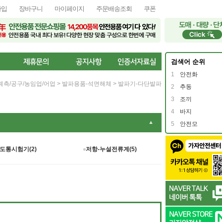
가입
장바구니
마이페이지
주문배송조회
쿠폰
검색어 순위
1
안전화
계측/공구/농임업/어업
>
발파용품-석면해체
>
발파기-다단발파
2
추동
3
조끼
4
바지
▼
5
안전모
도통시험기(2)
저항-누설전류계(5)