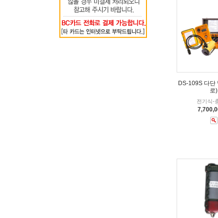
DS-109S 다단
로)
전기식-
7,700,