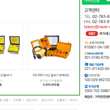
 다단발파기
DS-69S 다단 발파기(6회로)
기
전기식-디지털충전
원
5,500,000원
I
I
I
I
I
본 상품
신제품
낮은가격
높은가격
상품명
제조사