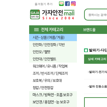
즐겨찾기 추가
발파기-다
상세 카테고
발파기-전기식(
발파 진동소음기