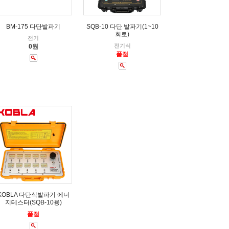
BM-175 다단발파기
SQB-10 다단 발파기(1~10
회로)
전기
전기식
0원
품절
KOBLA 다단식발파기 에너
지테스터(SQB-10용)
품절