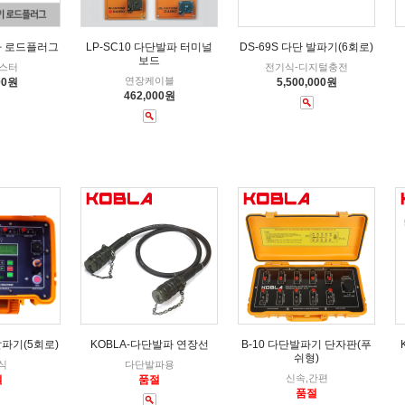
발파 로드플러그
LP-SC10 다단발파 터미널
DS-69S 다단 발파기(6회로)
보드
테스터
전기식-디지털충전
연장케이블
00원
5,500,000원
462,000원
발파기(5회로)
KOBLA-다단발파 연장선
B-10 다단발파기 단자판(푸
쉬형)
식
다단발파용
신속,간편
절
품절
품절