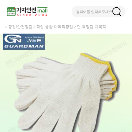
검색어를 입력해주세요
장갑/안전장갑
작업.생활-다목적장갑
면-목장갑 다목적