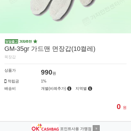
GM-35gr 가드맨 면장갑(10켤레)
목장갑
상품가
990
원
적립금
1%
배송비
개별(비례추가)
지역별
0
원
포인트사용 가맹점
?