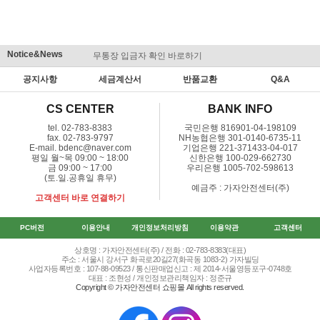
Notice&News
무통장 입금자 확인 바로하기
맞춤결제 
공지사항
세금계산서
반품교환
Q&A
CS CENTER
BANK INFO
tel. 02-783-8383
국민은행 816901-04-198109
fax. 02-783-9797
NH농협은행 301-0140-6735-11
E-mail. bdenc@naver.com
기업은행 221-371433-04-017
평일 월~목 09:00 ~ 18:00
신한은행 100-029-662730
금 09:00 ~ 17:00
우리은행 1005-702-598613
(토.일.공휴일 휴무)
예금주 : 가자안전센터(주)
고객센터 바로 연결하기
PC버전
이용안내
개인정보처리방침
이용약관
고객센터
상호명 : 가자안전센터(주) / 전화 : 02-783-8383(대표)
주소 : 서울시 강서구 화곡로20길27(화곡동 1083-2) 가자빌딩
사업자등록번호 : 107-88-09523 / 통신판매업신고 : 제 2014-서울영등포구-0748호
대표 : 조현성 / 개인정보관리책임자 : 정준규
Copyright © 가자안전센터 쇼핑몰 All rights reserved.