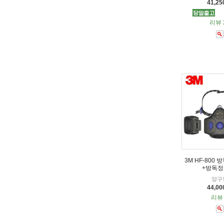
41,2
리뷰 
3M HF-800
+방독정
양구
44,0
리뷰 