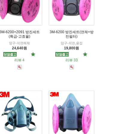
3M-6200+2091 방진세트
3M-6200 방진세트(면체+방
(특급-고효율)
진필터)
양구-석면해체
양구-석면,용접
24,640원
19,800원
리뷰 4
리뷰 33