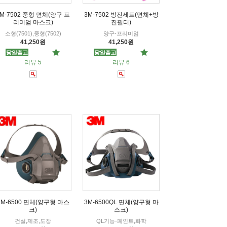
3M-7502 중형 면체(양구 프
3M-7502 방진세트(면체+방
리미엄 마스크)
진필터)
소형(7501),중형(7502)
양구-프리미엄
41,250원
41,250원
리뷰 5
리뷰 6
3M-6500 면체(양구형 마스
3M-6500QL 면체(양구형 마
크)
스크)
건설,제조,도장
QL기능-페인트,화학