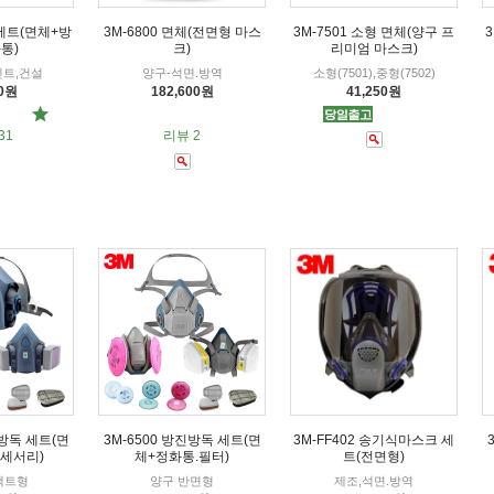
독세트(면체+방
3M-6800 면체(전면형 마스
3M-7501 소형 면체(양구 프
통)
크)
리미엄 마스크)
인트,건설
양구-석면.방역
소형(7501),중형(7502)
00원
182,600원
41,250원
31
리뷰 2
진방독 세트(면
3M-6500 방진방독 세트(면
3M-FF402 송기식마스크 세
액세서리)
체+정화통.필터)
트(전면형)
팩트형
양구 반면형
제조,석면.방역