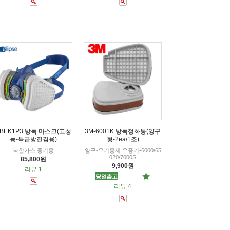
BEK1P3 방독 마스크(고성
3M-6001K 방독정화통(양구
능-특급방진겸용)
형-2ea/1조)
복합가스,증기용
양구-유기용제.유증기-6000/65
020/7000S
85,800원
9,900원
리뷰 1
리뷰 4