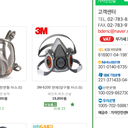
체(전면형 마스크)
3M-6200 면체(양구형 마스크)
면.방역
페인트,제조,건설
600원
19,800원
 2
리뷰 22