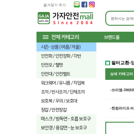
즐겨찾기 추가
필터교환-
상세 카테고
쓰리엠-3M(68
한컴라이프-HA