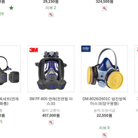
50원
29,150원
324,500원
리뷰 2
29
 방독세트(면체
3M FF-800 면체(전면형 마
DM-8026/2601C 방진방독
화통)
스크)
마스크(양구원형)
형
필터 교환식
농약.도장+1급
석
00원
407,000원
22,550원
5
리뷰 8