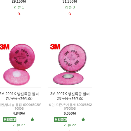
29,150원
31,350원
리뷰 1
리뷰 3
3M-2091K 방진특급 필터
3M-2097K 방진특급 필터
(양구용-2ea/1조)
(양구용-2ea/1조)
면,방사능,용접-6000/65020/
석면,오존.유기용제-6000/6502
7000S
0/7000S
4,840원
6,050원
리뷰 27
리뷰 22