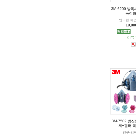
3M-6200 방
독정화
양구형-페
19,8
리뷰 
3M-7502 방
체+필터,
양구-컴