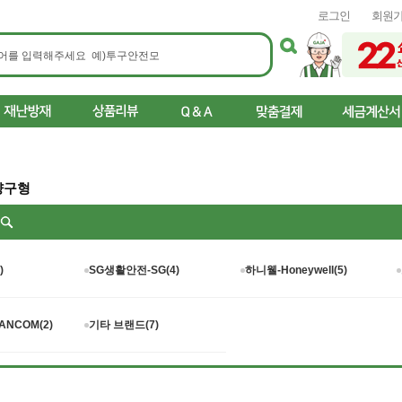
로그인
회원
양구형
리
)
SG생활안전-SG(4)
하니웰-Honeywell(5)
NCOM(2)
기타 브랜드(7)