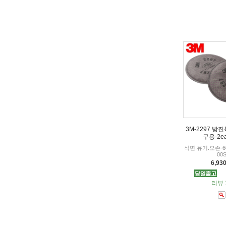
3M-2297 방
구용-2ea
석면.유기.오존-600
00
6,93
리뷰 