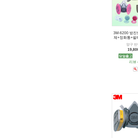
3M-6200 방
체+정화통+필
양구 
19,8
리뷰 