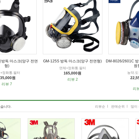
방진방독 마스크(양구 전면
GM-125S 방독 마스크(양구 전면형)
DM-8026/2601
형)
원
면체+정화통.필터
+정화통.필터
농약.도
165,000원
135,000원
22,
리뷰 2
리뷰 7
리뷰
I
I
습니다.
리뷰순
판매순위
많이 