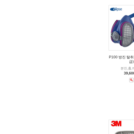
P100 방진 탈
급)
분진,흄,
39,6