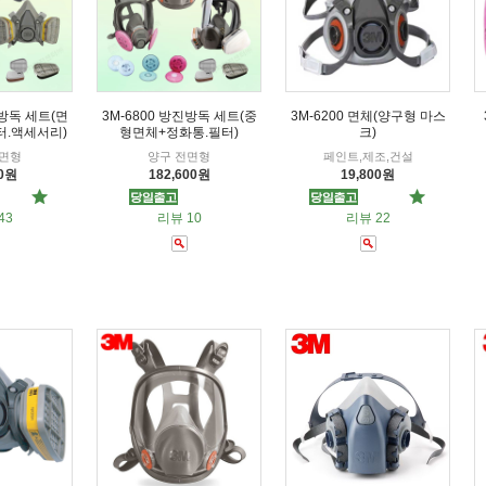
진방독 세트(면
3M-6800 방진방독 세트(중
3M-6200 면체(양구형 마스
터.액세서리)
형면체+정화통.필터)
크)
반면형
양구 전면형
페인트,제조,건설
00원
182,600원
19,800원
43
리뷰 10
리뷰 22