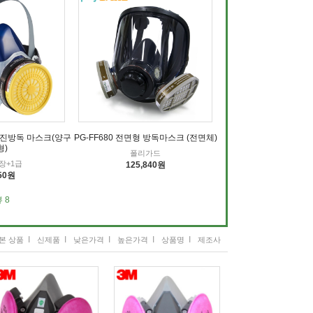
C 방진방독 마스크(양구
PG-FF680 전면형 방독마스크 (전면체)
형)
폴리가드
장+1급
125,840원
550원
 8
I
I
I
I
I
본 상품
신제품
낮은가격
높은가격
상품명
제조사