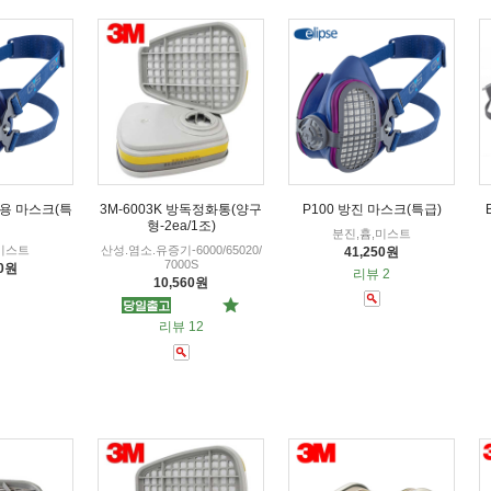
취용 마스크(특
3M-6003K 방독정화통(양구
P100 방진 마스크(특급)
형-2ea/1조)
분진,흄,미스트
미스트
산성.염소.유증기-6000/65020/
41,250원
7000S
00원
리뷰 2
10,560원
리뷰 12