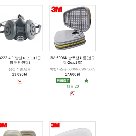
B222-4-1 방진 마스크(1급
3M-6006K 방독정화통(양구
양구 반면형)
형-2ea/1조)
용접.석면.냄새
복합가스용-6000/65020/7000S
13,090원
17,600원
리뷰 20