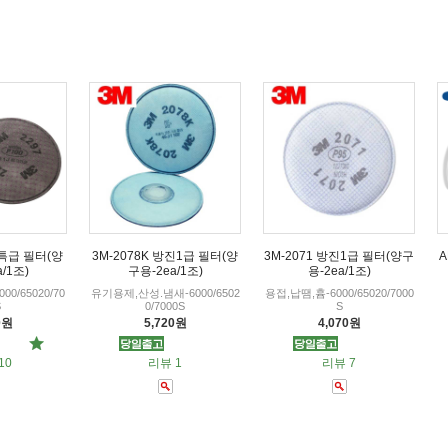
진특급 필터(양
3M-2078K 방진1급 필터(양
3M-2071 방진1급 필터(양구
A
/1조)
구용-2ea/1조)
용-2ea/1조)
0/65020/70
유기용제,산성.냄새-6000/6502
용접,납땜,흄-6000/65020/7000
S
0/7000S
S
0원
5,720원
4,070원
10
리뷰 1
리뷰 7