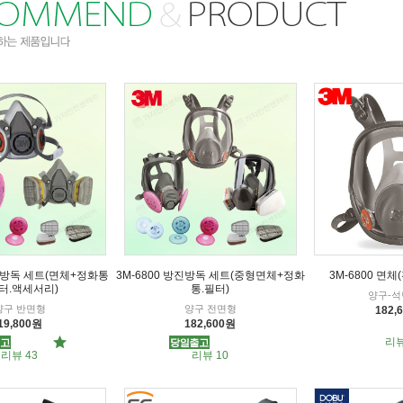
방진방독 세트(면체+정화통
3M-6800 방진방독 세트(중형면체+정화
3M-6800 면
터.액세서리)
통.필터)
양구-석
양구 반면형
양구 전면형
182,
19,800원
182,600원
리뷰
리뷰 43
리뷰 10