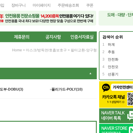
가입
장바구니
마이페이지
주문배송조회
쿠폰
검색어 순위
1
하계
Home
>
마스크/방독면/호흡보호구
>
필터교환-양구형
2
추동
3
안전화
4
안전모
▼
5
선풍기
도부-DOBU(3)
폴리가드-POLY(10)