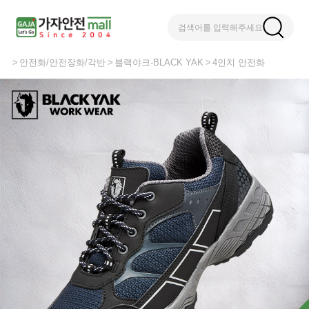
검색어를 입력해주세요
안전화/안전장화/각반
블랙야크-BLACK YAK
4인치 안전화