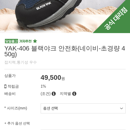
YAK-406 블랙야크 안전화(네이비-초경량 4
50g)
접지력,통기성 우수
상품가
49,500
원
적립금
1%
배송비
(조건)
지역별
* 사이즈(mm)
+ 추가 옵션 선택