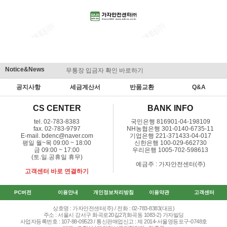
Notice&News
무통장 입금자 확인 바로하기
맞춤결제 
공지사항
세금계산서
반품교환
Q&A
CS CENTER
BANK INFO
tel. 02-783-8383
국민은행 816901-04-198109
fax. 02-783-9797
NH농협은행 301-0140-6735-11
E-mail. bdenc@naver.com
기업은행 221-371433-04-017
평일 월~목 09:00 ~ 18:00
신한은행 100-029-662730
금 09:00 ~ 17:00
우리은행 1005-702-598613
(토.일.공휴일 휴무)
예금주 : 가자안전센터(주)
고객센터 바로 연결하기
PC버전
이용안내
개인정보처리방침
이용약관
고객센터
상호명 : 가자안전센터(주) / 전화 : 02-783-8383(대표)
주소 : 서울시 강서구 화곡로20길27(화곡동 1083-2) 가자빌딩
사업자등록번호 : 107-88-09523 / 통신판매업신고 : 제 2014-서울영등포구-0748호