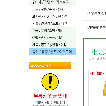
소방-화재-산불
차량안전용품(