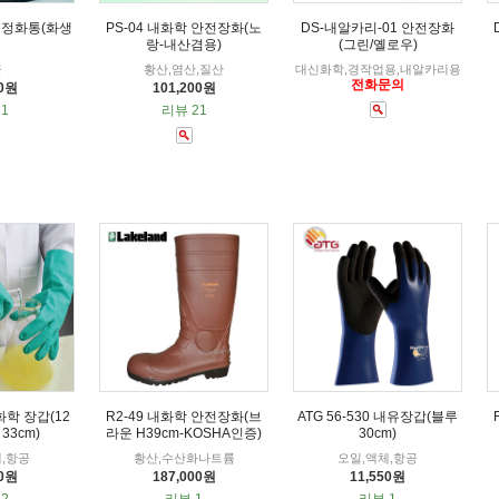
 정화통(화생
PS-04 내화학 안전장화(노
DS-내알카리-01 안전장화
랑-내산겸용)
(그린/옐로우)
공
황산,염산,질산
대신화학,경작업용,내알카리용
전화문의
50원
101,200원
1
리뷰 21
학 장갑(12
R2-49 내화학 안전장화(브
ATG 56-530 내유장갑(블루
33cm)
라운 H39cm-KOSHA인증)
30cm)
,항공
황산,수산화나트륨
오일,액체,항공
00원
187,000원
11,550원