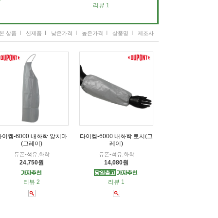
리뷰 1
I
I
I
I
I
본 상품
신제품
낮은가격
높은가격
상품명
제조사
타이켐-6000 내화학 앞치마
타이켐-6000 내화학 토시(그
(그레이)
레이)
듀폰-석유,화학
듀폰-석유,화학
24,750원
14,080원
리뷰 2
리뷰 1