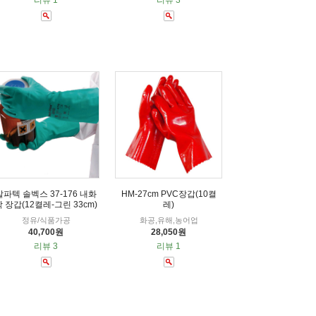
리뷰 1
리뷰 3
알파텍 솔벡스 37-176 내화
HM-27cm PVC장갑(10켤
학 장갑(12켤레-그린 33cm)
레)
정유/식품가공
화공,유해,농어업
40,700원
28,050원
리뷰 3
리뷰 1