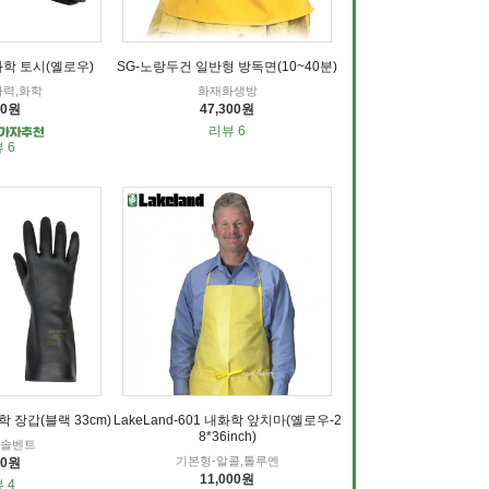
화학 토시(옐로우)
SG-노랑두건 일반형 방독면(10~40분)
자력,화학
화재화생방
10원
47,300원
리뷰 6
 6
학 장갑(블랙 33cm)
LakeLand-601 내화학 앞치마(옐로우-2
8*36inch)
,솔벤트
기본형-알콜,톨루엔
00원
11,000원
 4