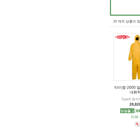
39
개의 상품이 있
타이켐-2000
내화
Type4-원
28,8
리뷰 