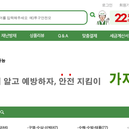
로그인
회원
사능
리
(44)
구명-수상-선박(47)
수해-수방-태풍(77)