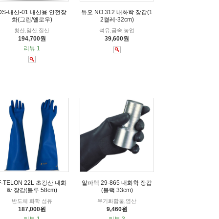
DS-내산-01 내산용 안전장
듀오 NO.312 내화학 장갑(1
화(그린/옐로우)
2켤레-32cm)
황산,염산,질산
석유,금속,농업
194,700원
39,600원
리뷰 1
F-TELON 22L 초강산 내화
알파텍 29-865 내화학 장갑
학 장갑(블루 58cm)
(블랙 33cm)
반도체 화학 섬유
유기화합물,염산
187,000원
9,460원