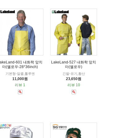
akeLand-601 내화학 앞치
LakeLand-527 내화학 앞치
마(옐로우-28*36inch)
마(옐로우)
기본형-알콜,톨루엔
긴팔-유기,황산
11,000원
23,650원
리뷰 1
리뷰 10