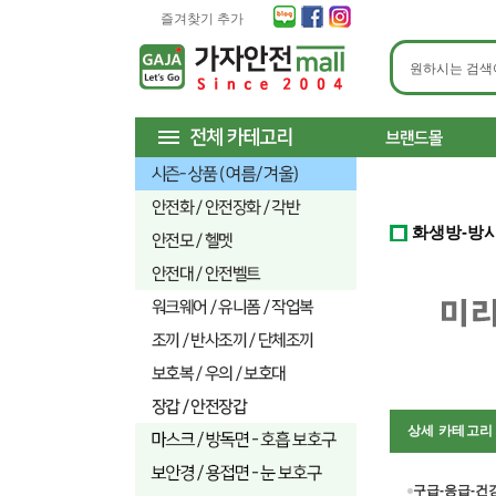
즐겨찾기 추가
화생방-방
상세 카테고
구급-응급-건강