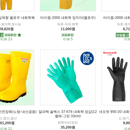
 일체형 옐로우 내화학복
타이켐-2000 내화학 앞치마(옐로우)
타이켐-2000 내
e4-원자력,방사능
듀폰-석유,화학
듀폰-원
28,820원
11,000원
6,7
리뷰 23
리뷰 5
리뷰
 안전장화(노랑-내산겸용)
알파텍 솔벡스 37-676 내화학 장갑(12
네오핏 950-20 내화
켤레-그린 33cm)
산,염산,질산
산,염기
화학처리/정유
101,200원
9,9
35,200원
리뷰 21
리뷰