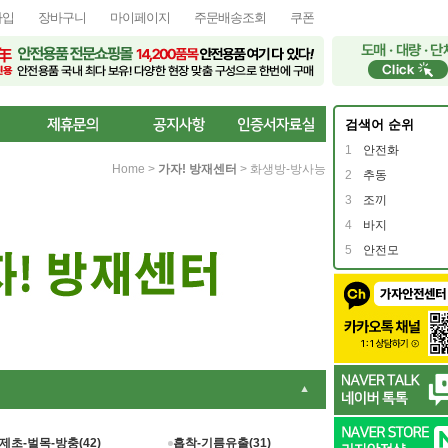
가입
장바구니
마이페이지
주문배송조회
쿠폰
검색어 순위
1
안전화
Home
>
가자! 방재센터
>
화생방-방사능
2
추동
3
조끼
4
바지
5
안전모
▼
제초-벌목-방충(42)
흡착-기름유출(31)