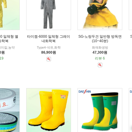
0 일체형 옐
타이켐-6000 일체형 그레이
SG-노랑두건 일반형 방독면
화학복
내화학복
(10~40분)
5-케미칼,농약
Type4-석유,화학
화재화생방
00원
86,900원
47,300원
19
리뷰 6