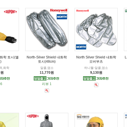
내화학 토시(옐
North-Silver Shield 내화학
North Silver Shield 내화학
L
)
토시(48cm)
오버부츠
력,화학
알콜,염소
하니웰-알콜,염소
0원
11,770원
9,130원
6
리뷰 1