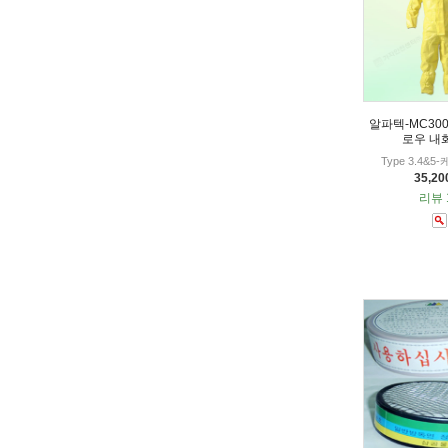
알파텍-MC300
로우 내
Type 3.4&
35,2
리뷰 