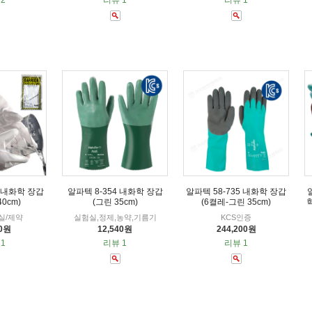
2
리뷰 1
리뷰 1
0 내화학 장갑
알파텍 8-354 내화학 장갑
알파텍 58-735 내화학 장갑
0cm)
(그린 35cm)
(6켤레-그린 35cm)
실/제약
실험실,정제,농약,기름기
KCS인증
20원
12,540원
244,200원
1
리뷰 1
리뷰 1