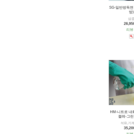
SG-일반방독면
방)
삼
26,9
리뷰 
HM-니트로 내화
켤레-그린 
석유,기계
35,2