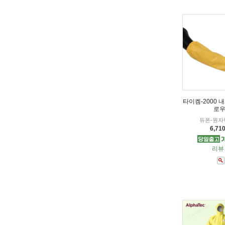
타이켐-2000 
로우
듀폰-원자
6,71
리뷰 