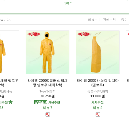
리뷰 5
I
I
습니다.
리뷰순
판매순위
많이 
 일체형 옐로우
타이켐-2000C플러스 일체
타이켐-2000 내화학 앞치마
학복
형 옐로우 내화학복
(옐로우)
자력,방사능
Type3-화학
듀폰-석유,화학
20원
30,250원
11,000원
23
리뷰 7
리뷰 5