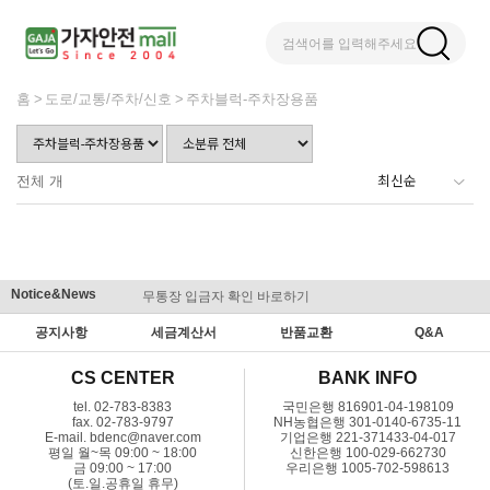
검색어를 입력해주세요
홈
도로/교통/주차/신호
주차블럭-주차장용품
전체
개
Notice&News
무통장 입금자 확인 바로하기
맞춤결제 
공지사항
세금계산서
반품교환
Q&A
CS CENTER
BANK INFO
tel. 02-783-8383
국민은행 816901-04-198109
fax. 02-783-9797
NH농협은행 301-0140-6735-11
E-mail. bdenc@naver.com
기업은행 221-371433-04-017
평일 월~목 09:00 ~ 18:00
신한은행 100-029-662730
금 09:00 ~ 17:00
우리은행 1005-702-598613
(토.일.공휴일 휴무)