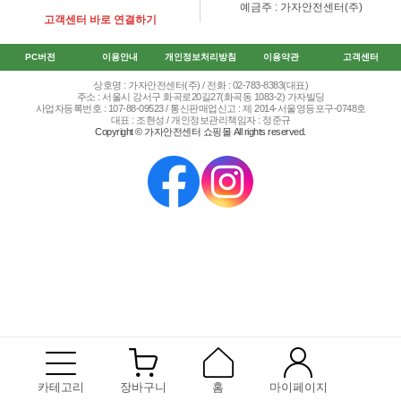
예금주 : 가자안전센터(주)
고객센터 바로 연결하기
PC버전
이용안내
개인정보처리방침
이용약관
고객센터
상호명 : 가자안전센터(주) / 전화 : 02-783-8383(대표)
주소 : 서울시 강서구 화곡로20길27(화곡동 1083-2) 가자빌딩
사업자등록번호 : 107-88-09523 / 통신판매업신고 : 제 2014-서울영등포구-0748호
대표 : 조현성 / 개인정보관리책임자 : 정준규
Copyright © 가자안전센터 쇼핑몰 All rights reserved.
카테고리
장바구니
홈
마이페이지