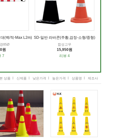
(백/적-Max L2m)
SD-일반 라바콘(주황,검정-소형/중형)
내경85Ø
합성고무
30원
15,950원
 7
리뷰 4
I
I
I
I
I
본 상품
신제품
낮은가격
높은가격
상품명
제조사