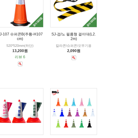
J-107 슈퍼콘B(주황-H107
SJ-검/노 필름형 걸이대(L2.
cm)
2m)
520*520mm(하단)
칼라콘/슈퍼콘/오뚜기용
13,200원
2,090원
리뷰 6