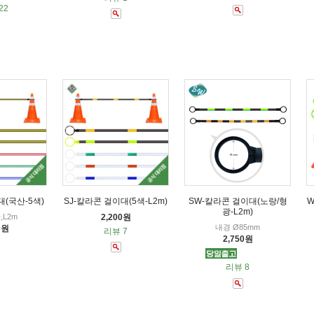
22
대(국산-5색)
SJ-칼라콘 걸이대(5색-L2m)
SW-칼라콘 걸이대(노랑/형
W
광-L2m)
L2m
2,200원
내경 Ø85mm
0원
리뷰 7
2,750원
리뷰 8