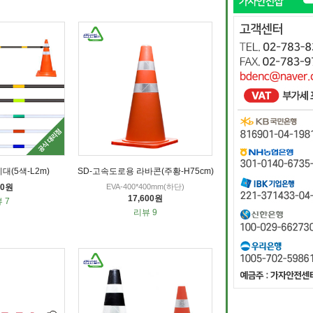
대(5색-L2m)
SD-고속도로용 라바콘(주황-H75cm)
00원
EVA-400*400mm(하단)
17,600원
 7
리뷰 9