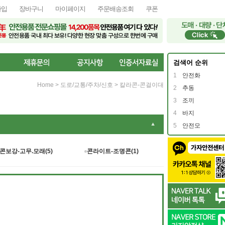
가입
장바구니
마이페이지
주문배송조회
쿠폰
검색어 순위
1
안전화
Home
>
도로/교통/주차/신호
>
칼라콘-콘걸이대
2
추동
3
조끼
4
바지
▼
5
안전모
콘보강-고무.모래(5)
콘라이트-조명콘(1)