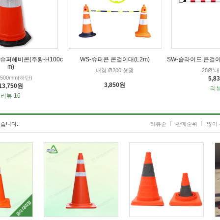
트 슈퍼헤비콘(주황-H100c
WS-슈퍼콘 콘걸이대(L2m)
SW-슬라이드 콘걸이대
m)
내경 Ø200.형광
28Ø*
*500mm(하단)
5,8
3,850원
13,750원
리뷰
리뷰 16
I
I
습니다.
리뷰순
판매순위
많이 