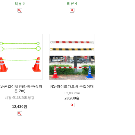
리뷰 9
리뷰 4
S-콘걸이체인(라바콘/슈퍼
NS-와이드가드바 콘걸이대
콘-2m)
L2,000mm
내경 Ø135/205.형광
28,930원
12,430원