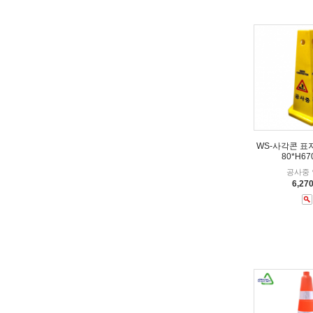
WS-사각콘 표지
80*H67
공사중
6,27