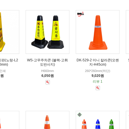
판(노랑-L2
WS-고무주차콘 (블랙-고휘
DK-529-2 미니 칼라콘(오렌
0mm)
도반사지)
지-H45cm)
 인쇄
H660mm
260*260mm(하단)
0원
6,050원
9,020원
리뷰 1