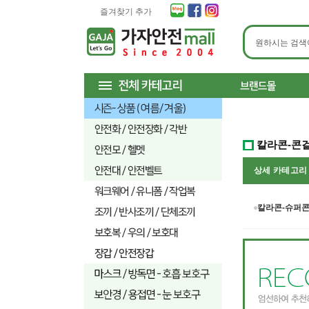
즐겨찾기 추가
칼라콘-콘
상세 카테고
칼라콘-슈퍼콘(