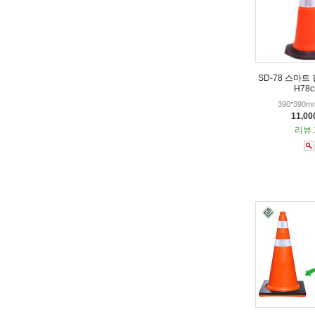
SD-78 스마트
H78c
390*390
11,0
리뷰 