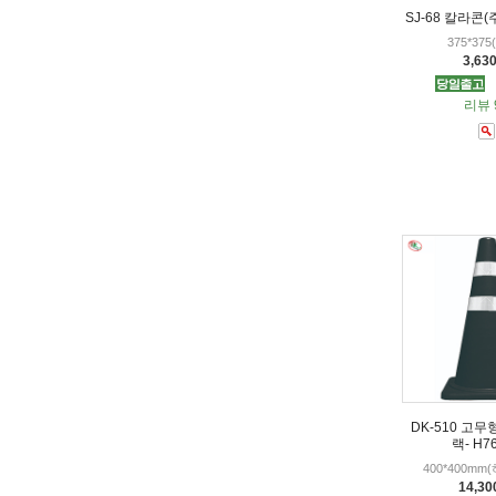
SJ-68 칼라콘(
375*37
3,63
리뷰 
DK-510 고무
랙- H7
400*400mm
14,3