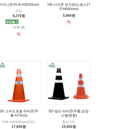
JI-미니콘(적색-H30/45cm)
HK-사각콘 표지판(노랑-L27
5*H660mm)
탄성
5,060원
6,270원
리뷰 36
SD-고속도로용 라바콘(주
SD-일반 라바콘(주황,검정-
황-H75cm)
소형/중형)
EVA-400*400mm(하단)
합성고무
17,600원
15,950원