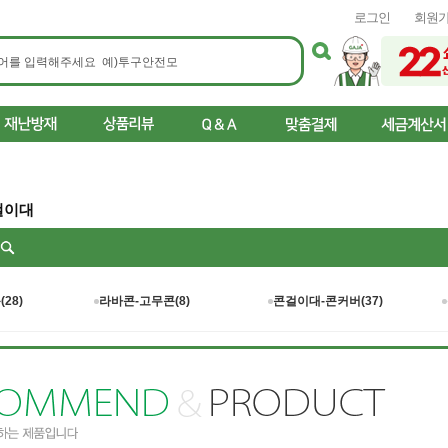
로그인
회원
걸이대
리
28)
라바콘-고무콘(8)
콘걸이대-콘커버(37)