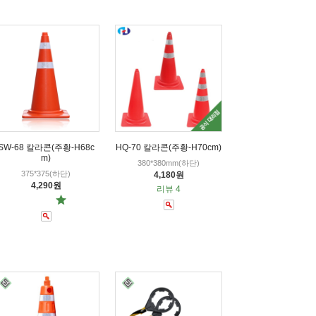
SW-68 칼라콘(주황-H68c
HQ-70 칼라콘(주황-H70cm)
m)
380*380mm(하단)
375*375(하단)
4,180원
4,290원
리뷰 4