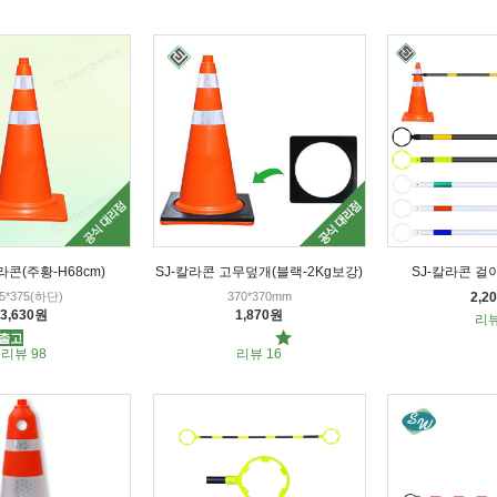
칼라콘(주황-H68cm)
SJ-칼라콘 고무덮개(블랙-2Kg보강)
SJ-칼라콘 걸이
5*375(하단)
370*370mm
2,2
3,630원
1,870원
리뷰
리뷰 98
리뷰 16