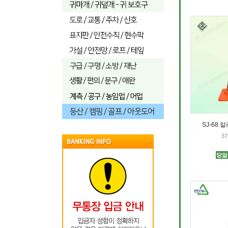
SJ-68 
37