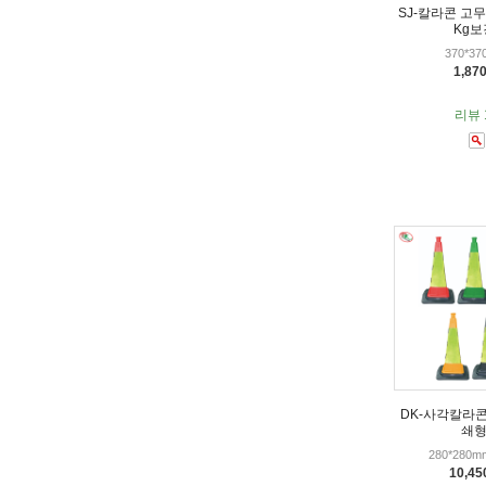
SJ-칼라콘 고무
Kg보
370*3
1,87
리뷰 
DK-사각칼라콘(
쇄형
280*280
10,4