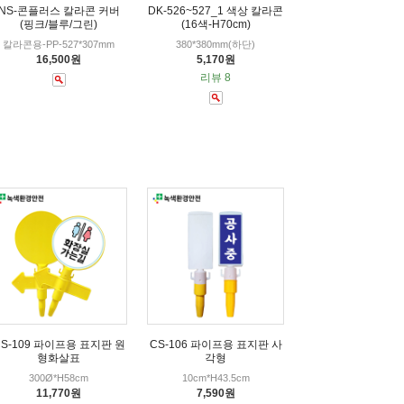
NS-콘플러스 칼라콘 커버
DK-526~527_1 색상 칼라콘
(핑크/블루/그린)
(16색-H70cm)
칼라콘용-PP-527*307mm
380*380mm(하단)
16,500원
5,170원
리뷰 8
CS-109 파이프용 표지판 원
CS-106 파이프용 표지판 사
형화살표
각형
300Ø*H58cm
10cm*H43.5cm
11,770원
7,590원