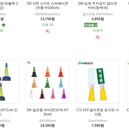
덮개(블랙-2
SD-100 스마트 슈퍼헤비콘
SM-입체 주차금지 칼라콘
강)
(주황-H100cm)
커버(청/백색)
70mm
500*500mm(하단)
칼라콘용-B30*H53cm
0원
13,750원
4,950원
리뷰 16
16
리뷰 6
H71cm-인
DK 일반형 라바콘(10색-H7
CS-103 칼라콘용 표지판 사
)
6cm)
각형
mm(하단)
400*400mm
10cm*H44cm
50원
14,300원
7,590원