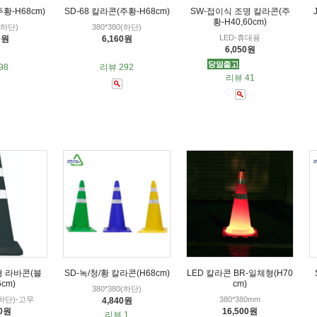
주황-H68cm)
SD-68 칼라콘(주황-H68cm)
SW-접이식 조명 칼라콘(주
황-H40,60cm)
5(하단)
380*380(하단)
LED-휴대용
0원
6,160원
6,050원
98
리뷰 292
리뷰 41
형 라바콘(블
SD-녹/청/황 칼라콘(H68cm)
LED 칼라콘 BR-일체형(H70
6cm)
cm)
380*380(하단)
(하단)-고무
380*380mm
4,840원
00원
16,500원
리뷰 1