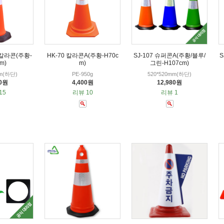
 칼라콘(주황-
HK-70 칼라콘A(주황-H70c
SJ-107 슈퍼콘A(주황/블루/
S
m)
m)
그린-H107cm)
mm(하단)
PE-950g
520*520mm(하단)
00원
4,400원
12,980원
15
리뷰 10
리뷰 1