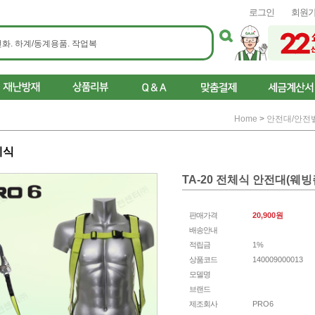
로그인
회원
Home
>
안전대/안전
네식
TA-20 전체식 안전대(웨
판매가격
20,900
원
배송안내
적립금
1%
상품코드
140009000013
모델명
브랜드
제조회사
PRO6