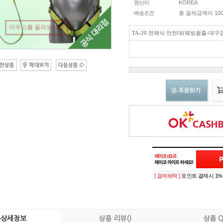
원산지
KOREA
배송조건
총 결제금액이 100
마우스를 올려보세요
TA-20 전체식 안전대(웨빙죔줄-대구경
[ 결제혜택 ]
포인트 결제시 1%
품상세정보
상품 리뷰()
상품 Q