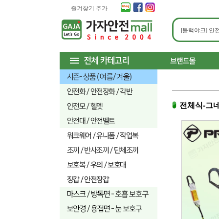
즐겨찾기 추가
전체식-그