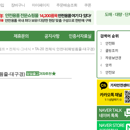
가입
장바구니
마이페이지
주문배송조회
쿠폰
검색어 순위
1
안전화
벨트
>
전체식-그네식
> TA-20 전체식 안전대(웨빙죔줄-대구경)
2
쿨링조끼
3
차광보안경
4
앙카
5
안전모
빙죔줄-대구경)