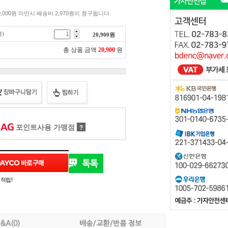
,000원 미만시 배송비 2,970원이 청구됩니다.
)
20,900
원
총 상품 금액
20,900
원
포인트사용 가맹점
?
 적립!
&A(0)
배송/교환/반품 정보