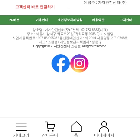
예금주 : 가자안전센터(주)
고객센터 바로 연결하기
PC버전
이용안내
개인정보처리방침
이용약관
고객센터
상호명 : 가자안전센터(주) / 전화 : 02-783-8383(대표)
주소 : 서울시 강서구 화곡로20길27(화곡동 1083-2) 가자빌딩
사업자등록번호 : 107-88-09523 / 통신판매업신고 : 제 2014-서울영등포구-0748호
대표 : 조현성 / 개인정보관리책임자 : 정준규
Copyright © 가자안전센터 쇼핑몰 All rights reserved.
카테고리
장바구니
홈
마이페이지