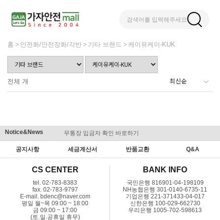
검색어를 입력해주세요
홈
안전화/안전장화/각반
기타 브랜드
케이유케이-KUK
전체
개
Notice&News
무통장 입금자 확인 바로하기
맞춤결제 
공지사항
세금계산서
반품교환
Q&A
CS CENTER
BANK INFO
tel. 02-783-8383
국민은행 816901-04-198109
fax. 02-783-9797
NH농협은행 301-0140-6735-11
E-mail. bdenc@naver.com
기업은행 221-371433-04-017
평일 월~목 09:00 ~ 18:00
신한은행 100-029-662730
금 09:00 ~ 17:00
우리은행 1005-702-598613
(토.일.공휴일 휴무)