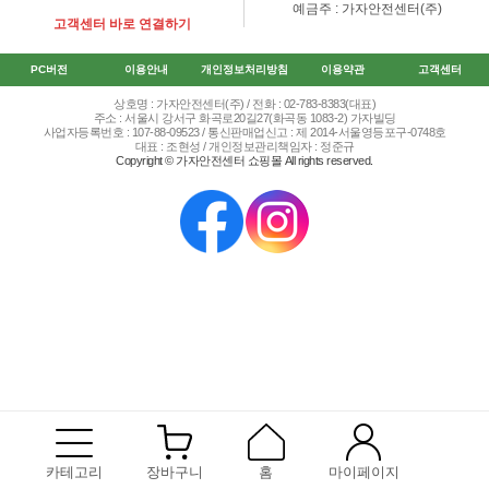
예금주 : 가자안전센터(주)
고객센터 바로 연결하기
PC버전
이용안내
개인정보처리방침
이용약관
고객센터
상호명 : 가자안전센터(주) / 전화 : 02-783-8383(대표)
주소 : 서울시 강서구 화곡로20길27(화곡동 1083-2) 가자빌딩
사업자등록번호 : 107-88-09523 / 통신판매업신고 : 제 2014-서울영등포구-0748호
대표 : 조현성 / 개인정보관리책임자 : 정준규
Copyright © 가자안전센터 쇼핑몰 All rights reserved.
카테고리
장바구니
홈
마이페이지