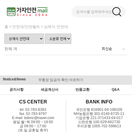
검색어를 입력해주세요
홈
안전대/안전벨트
상체식 안전대
전체
개
Notice&News
무통장 입금자 확인 바로하기
맞춤결제 
공지사항
세금계산서
반품교환
Q&A
CS CENTER
BANK INFO
tel. 02-783-8383
국민은행 816901-04-198109
fax. 02-783-9797
NH농협은행 301-0140-6735-11
E-mail. bdenc@naver.com
기업은행 221-371433-04-017
평일 월~목 09:00 ~ 18:00
신한은행 100-029-662730
금 09:00 ~ 17:00
우리은행 1005-702-598613
(토.일.공휴일 휴무)