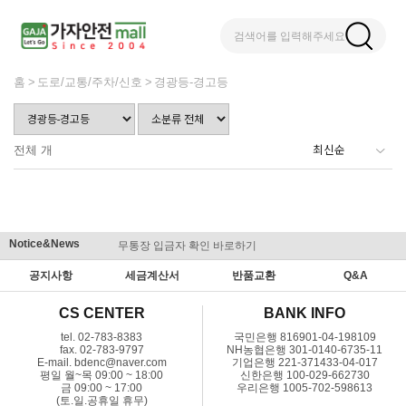
검색어를 입력해주세요
홈
도로/교통/주차/신호
경광등-경고등
전체
개
Notice&News
무통장 입금자 확인 바로하기
맞춤결제 
공지사항
세금계산서
반품교환
Q&A
CS CENTER
BANK INFO
tel. 02-783-8383
국민은행 816901-04-198109
fax. 02-783-9797
NH농협은행 301-0140-6735-11
E-mail. bdenc@naver.com
기업은행 221-371433-04-017
평일 월~목 09:00 ~ 18:00
신한은행 100-029-662730
금 09:00 ~ 17:00
우리은행 1005-702-598613
(토.일.공휴일 휴무)