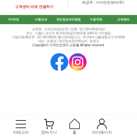
예금주 : 가자안전센터(주)
고객센터 바로 연결하기
PC버전
이용안내
개인정보처리방침
이용약관
고객센터
상호명 : 가자안전센터(주) / 전화 : 02-783-8383(대표)
주소 : 서울시 강서구 화곡로20길27(화곡동 1083-2) 가자빌딩
사업자등록번호 : 107-88-09523 / 통신판매업신고 : 제 2014-서울영등포구-0748호
대표 : 조현성 / 개인정보관리책임자 : 정준규
Copyright © 가자안전센터 쇼핑몰 All rights reserved.
카테고리
장바구니
홈
마이페이지