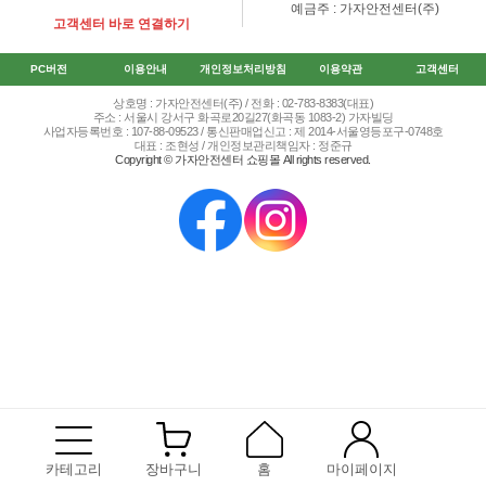
예금주 : 가자안전센터(주)
고객센터 바로 연결하기
PC버전
이용안내
개인정보처리방침
이용약관
고객센터
상호명 : 가자안전센터(주) / 전화 : 02-783-8383(대표)
주소 : 서울시 강서구 화곡로20길27(화곡동 1083-2) 가자빌딩
사업자등록번호 : 107-88-09523 / 통신판매업신고 : 제 2014-서울영등포구-0748호
대표 : 조현성 / 개인정보관리책임자 : 정준규
Copyright © 가자안전센터 쇼핑몰 All rights reserved.
카테고리
장바구니
홈
마이페이지