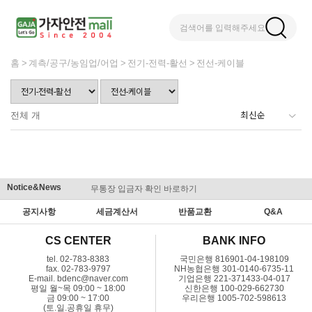
검색어를 입력해주세요
홈
계측/공구/농임업/어업
전기-전력-활선
전선-케이블
전체
개
Notice&News
무통장 입금자 확인 바로하기
맞춤결제 
공지사항
세금계산서
반품교환
Q&A
CS CENTER
BANK INFO
tel. 02-783-8383
국민은행 816901-04-198109
fax. 02-783-9797
NH농협은행 301-0140-6735-11
E-mail. bdenc@naver.com
기업은행 221-371433-04-017
평일 월~목 09:00 ~ 18:00
신한은행 100-029-662730
금 09:00 ~ 17:00
우리은행 1005-702-598613
(토.일.공휴일 휴무)