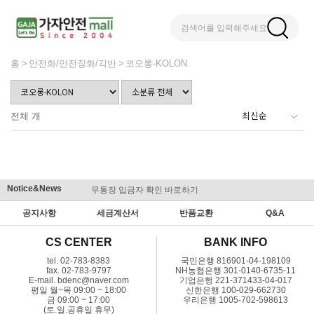
검색어를 입력해주세요
홈
안전화/안전장화/각반
코오롱-KOLON
전체
개
Notice&News
무통장 입금자 확인 바로하기
맞춤결제 
공지사항
세금계산서
반품교환
Q&A
CS CENTER
BANK INFO
tel. 02-783-8383
국민은행 816901-04-198109
fax. 02-783-9797
NH농협은행 301-0140-6735-11
E-mail. bdenc@naver.com
기업은행 221-371433-04-017
평일 월~목 09:00 ~ 18:00
신한은행 100-029-662730
금 09:00 ~ 17:00
우리은행 1005-702-598613
(토.일.공휴일 휴무)