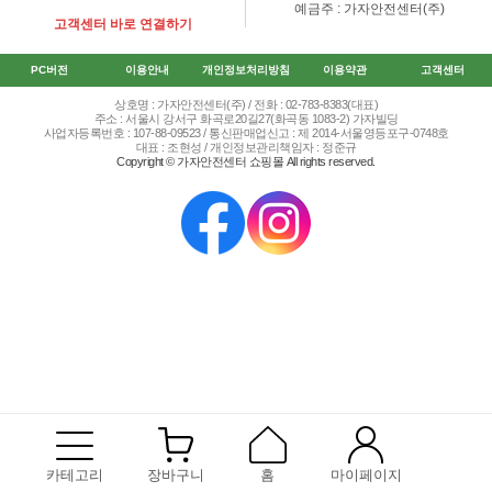
예금주 : 가자안전센터(주)
고객센터 바로 연결하기
PC버전
이용안내
개인정보처리방침
이용약관
고객센터
상호명 : 가자안전센터(주) / 전화 : 02-783-8383(대표)
주소 : 서울시 강서구 화곡로20길27(화곡동 1083-2) 가자빌딩
사업자등록번호 : 107-88-09523 / 통신판매업신고 : 제 2014-서울영등포구-0748호
대표 : 조현성 / 개인정보관리책임자 : 정준규
Copyright © 가자안전센터 쇼핑몰 All rights reserved.
카테고리
장바구니
홈
마이페이지