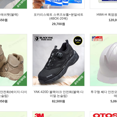
-메쉬햇(블랙)
포카리스웨트 스퀴즈보틀+분말세트
HW4-H 폭염
(4BOX-20팩)
,550원
120,
29,700원
아 안전화(베이지-다이
YAK-420D 블랙야크 안전화(블랙-다
투구형 쎄다 안전
논슬립)
이얼.논슬립)
매
,350원
82,500원
5,0