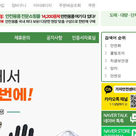
가입
장바구니
마이페이지
주문배송조회
쿠폰
검색어 순위
1
안전화
2
쿨링조끼
3
차광보안경
4
앙카
5
안전모