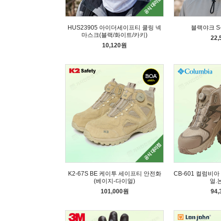
HUS23905 아이더세이프티 쿨링 넥
블랙야크 S
마스크(블랙/화이트/카키)
22
10,120원
K2-67S BE 케이투 세이프티 안전화
CB-601 컬럼비
(베이지-다이얼)
얼.
101,000원
94