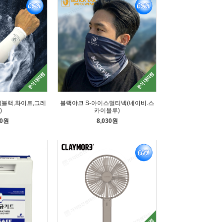
(블랙,화이트,그레
블랙야크 S-아이스멀티넥(네이비.스
)
카이블루)
50원
8,030원