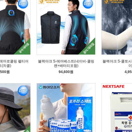
에어로쿨링 펠티어
블랙야크 S-에어베스트(네이비-쿨링
블랙야크 S-쿨토시
(차콜)
팬+배터리포함)
이
,500원
94,600원
4,9