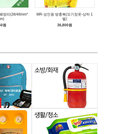
웨빙띠(38/48mm*
MR-성인용 방충복(모기장옷-상하 1
m)
벌)
50원
36,800원