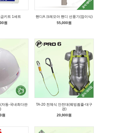
응급키트 1세트
핸디A 크레모아 핸디 선풍기(접이식)
000원
55,000원
모(자동-국내최다판
TA-20 전체식 안전대(웨빙죔줄-대구
)
경)
60원
20,900원