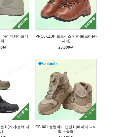
이지) 아이더세이프티
PRO6-110N 프로식스 안전화(브라운-
전화
지퍼)
50원
25,300원
안전화(카키/블랙-다
CB-601 컬럼비아 안전화(베이지-다이
얼)
얼.논슬립)