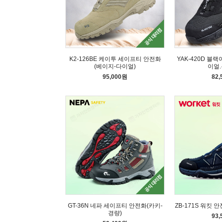
K2-126BE 케이투 세이프티 안전화
YAK-420D 블
(베이지-다이얼)
이얼.
95,000원
82
GT-36N 네파 세이프티 안전화(카키-
ZB-171S 워킷 
경량)
93