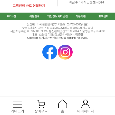
예금주 : 가자안전센터(주)
고객센터 바로 연결하기
PC버전
이용안내
개인정보처리방침
이용약관
고객센터
상호명 : 가자안전센터(주) / 전화 : 02-783-8383(대표)
주소 : 서울시 강서구 화곡로20길27(화곡동 1083-2) 가자빌딩
사업자등록번호 : 107-88-09523 / 통신판매업신고 : 제 2014-서울영등포구-0748호
대표 : 조현성 / 개인정보관리책임자 : 정준규
Copyright © 가자안전센터 쇼핑몰 All rights reserved.
카테고리
장바구니
홈
마이페이지