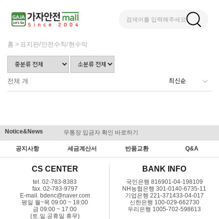
검색어를 입력해주세요
홈
표지판/안전수칙/현수막
전체
개
Notice&News
무통장 입금자 확인 바로하기
맞춤결제 
공지사항
세금계산서
반품교환
Q&A
CS CENTER
BANK INFO
tel. 02-783-8383
국민은행 816901-04-198109
fax. 02-783-9797
NH농협은행 301-0140-6735-11
E-mail. bdenc@naver.com
기업은행 221-371433-04-017
평일 월~목 09:00 ~ 18:00
신한은행 100-029-662730
금 09:00 ~ 17:00
우리은행 1005-702-598613
(토.일.공휴일 휴무)