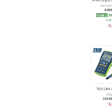
N-160 온습도
160*160
8,80
리뷰 
TES-136
235g
319,0