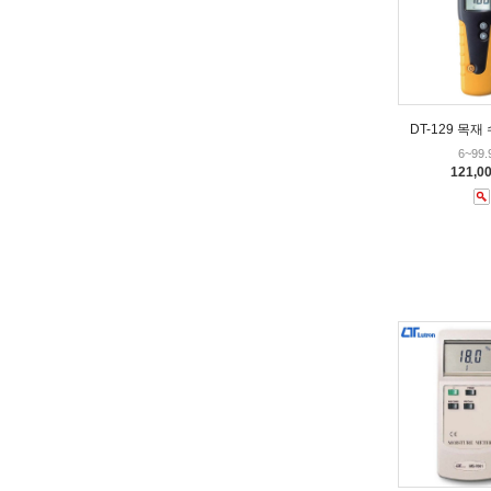
DT-129 목
6~99
121,0