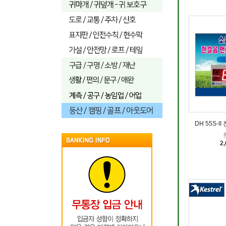
DH 55S-
2