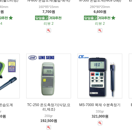
계(헬스리빙)
N-800 온습도계(필립-회색)
N-500 온습도계(Nice Day)
E
*40mm
160*85*15mm
280*90*20mm
0원
7,700원
6,600원
4
리뷰 2
리뷰 2
4 온습도계
TC-250 온도측정기(식당,요
MS-7000 목재 수분측정기
리,제조)
r
330gr
200gr
00원
321,000원
192,500원