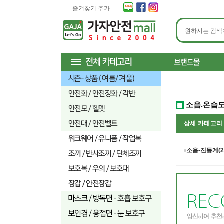
즐겨찾기 추가
소음.온습도
상세 카테고
소음-진동계(2