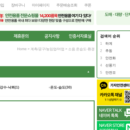
가입
장바구니
마이페이지
주문배송조회
쿠폰
검색어 순위
1
하계
Home
>
계측/공구/농임업/어업
>
소음.온습도-환경
2
추동
3
안전화
4
선풍기
▼
5
안전모
강수-낙뢰(1)
온도-습도(30)