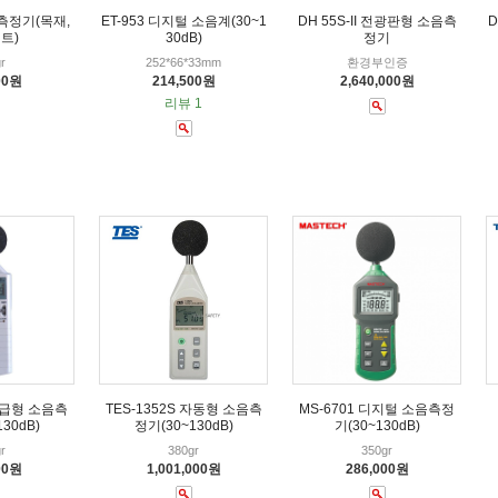
분측정기(목재,
ET-953 디지털 소음계(30~1
DH 55S-II 전광판형 소음측
D
트)
30dB)
정기
r
252*66*33mm
환경부인증
00원
214,500원
2,640,000원
리뷰 1
 보급형 소음측
TES-1352S 자동형 소음측
MS-6701 디지털 소음측정
30dB)
정기(30~130dB)
기(30~130dB)
r
380gr
350gr
00원
1,001,000원
286,000원