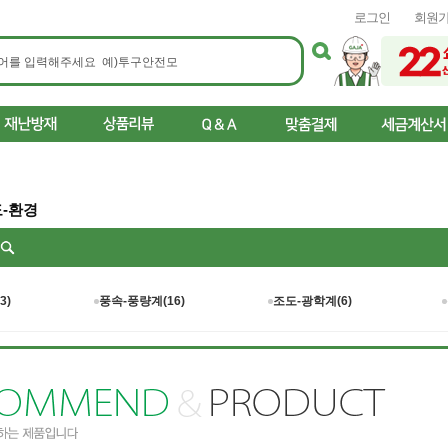
로그인
회원
-환경
리
3)
풍속-풍량계(16)
조도-광학계(6)