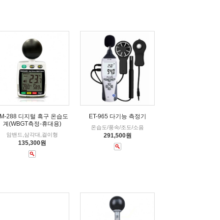
TM-288 디지털 흑구 온습도
ET-965 다기능 측정기
계(WBGT측정-휴대용)
온습도/풍속/조도/소음
암밴드,삼각대,걸이형
291,500원
135,300원