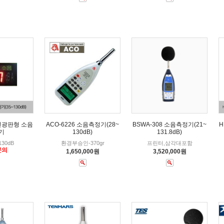
 전광판형 소음
ACO-6226 소음측정기(28~
BSWA-308 소음측정기(21~
H
기
130dB)
131.8dB)
130dB
환경부승인-370gr
프린터,삼각대포함
문의
1,650,000원
3,520,000원