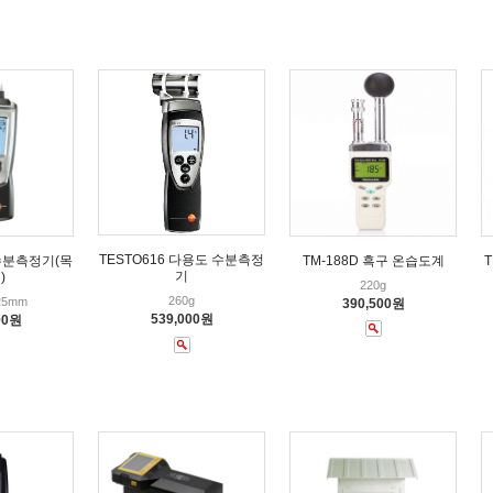
TESTO616 다용도 수분측정
 수분측정기(목
TM-188D 흑구 온습도계
기
)
220g
260g
*25mm
390,500원
539,000원
00원