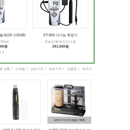
음계(30~130dB)
ET-965 다기능 측정기
6*33mm
온습도/풍속/조도/소음
500원
291,500원
 1
I
I
I
I
I
본 상품
신제품
낮은가격
높은가격
상품명
제조사