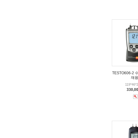
TESTO606-2
재용
119*46
330,0