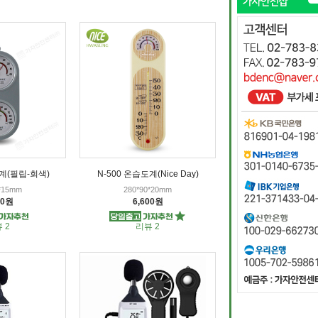
도계(필립-회색)
N-500 온습도계(Nice Day)
5*15mm
280*90*20mm
00원
6,600원
 2
리뷰 2