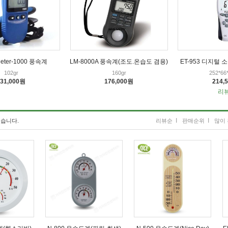
 Meter-1000 풍속계
LM-8000A 풍속계(조도.온습도 겸용)
ET-953 디지털 소
102gr
160gr
252*6
231,000원
176,000원
214,
리뷰
I
I
습니다.
리뷰순
판매순위
많이 