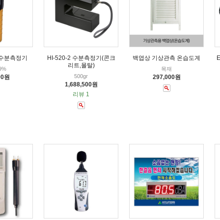
재 수분측정기
HI-520-2 수분측정기(콘크
백엽상 기상관측 온습도계
리트,몰탈)
.9%
목재
500gr
00원
297,000원
1,688,500원
리뷰 1