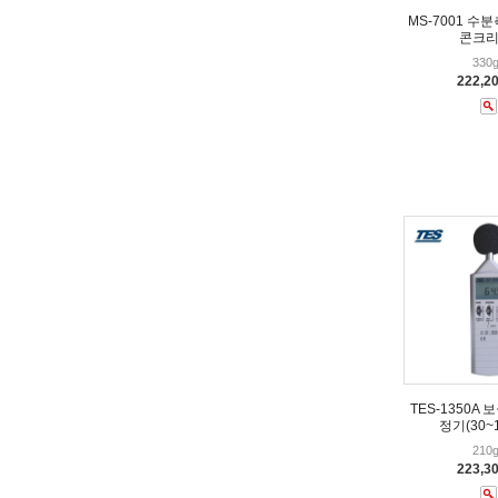
MS-7001 수
콘크리
330g
222,2
TES-1350A
정기(30~1
210g
223,3