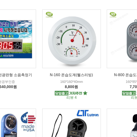
II 전광판형 소음측정기
N-160 온습도계(헬스리빙)
N-800 온습
환경부인증
160*160*40mm
160*8
,640,000원
8,800원
7,7
리뷰 4
리뷰