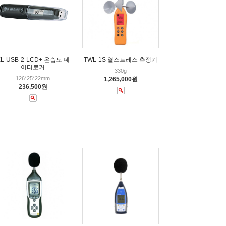
EL-USB-2-LCD+ 온습도 데
TWL-1S 열스트레스 측정기
이터로거
330g
126*25*22mm
1,265,000원
236,500원