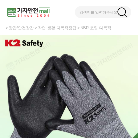
검색어를 입력해주세요
장갑/안전장갑
작업.생활-다목적장갑
NBR-코팅 다목적