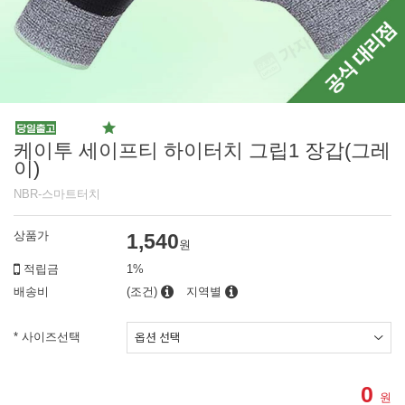
케이투 세이프티 하이터치 그립1 장갑(그레
이)
NBR-스마트터치
상품가
1,540
원
적립금
1%
배송비
(조건)
지역별
* 사이즈선택
0
원