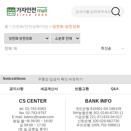
검색어를 입력해주세요
홈
안전화/안전장화/각반
방한화-방한장화
전체
개
Notice&News
무통장 입금자 확인 바로하기
맞춤결제 
공지사항
세금계산서
반품교환
Q&A
CS CENTER
BANK INFO
tel. 02-783-8383
국민은행 816901-04-198109
fax. 02-783-9797
NH농협은행 301-0140-6735-11
E-mail. bdenc@naver.com
기업은행 221-371433-04-017
평일 월~목 09:00 ~ 18:00
신한은행 100-029-662730
금 09:00 ~ 17:00
우리은행 1005-702-598613
(토.일.공휴일 휴무)