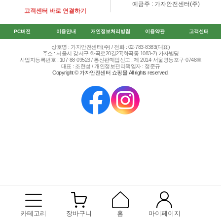
예금주 : 가자안전센터(주)
고객센터 바로 연결하기
PC버전
이용안내
개인정보처리방침
이용약관
고객센터
상호명 : 가자안전센터(주) / 전화 : 02-783-8383(대표)
주소 : 서울시 강서구 화곡로20길27(화곡동 1083-2) 가자빌딩
사업자등록번호 : 107-88-09523 / 통신판매업신고 : 제 2014-서울영등포구-0748호
대표 : 조현성 / 개인정보관리책임자 : 정준규
Copyright © 가자안전센터 쇼핑몰 All rights reserved.
카테고리
장바구니
홈
마이페이지