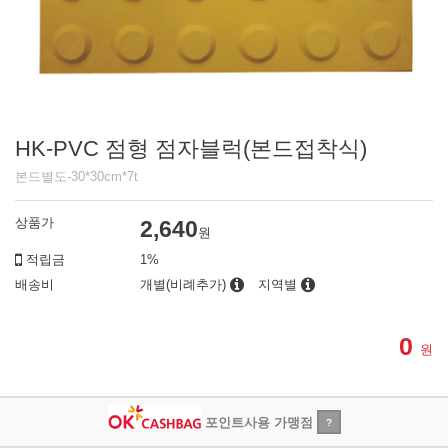
HK-PVC 점형 점자블럭(본드접착식)
본드별도-30*30cm*7t
상품가
2,640
원
적립금
1%
배송비
개별(비례추가)
지역별
0
원
포인트사용 가맹점
?