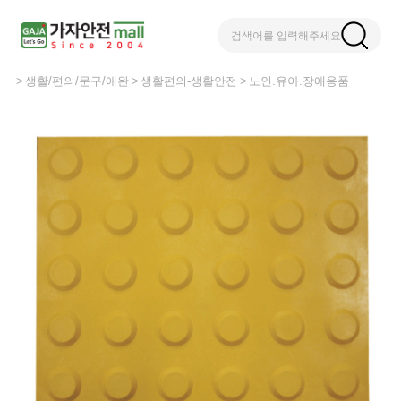
검색어를 입력해주세요
생활/편의/문구/애완
생활편의-생활안전
노인.유아.장애용품