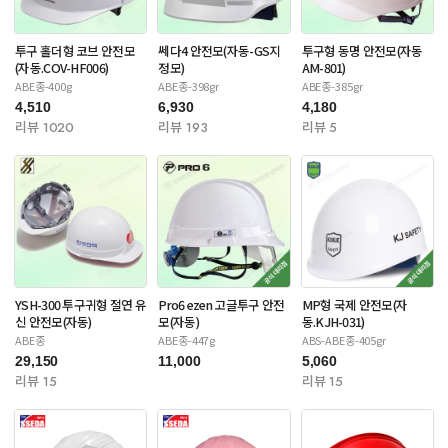
투구 홀더형 코브 안전모
쎄다4 안전모(자동-GS지
투구형 동명 안전모(자동
(자동.COV-HF006)
정모)
AM-801)
ABE종-400g
ABE종-398gr
ABE종-385gr
4,510
6,930
4,180
리뷰 1020
리뷰 193
리뷰 5
YSH-300 투구귀형 절연 유
Pro6 ezen 고글투구 안전
MP형 국제 안전모(자
신 안전모(자동)
모(자동)
동.KJH-031)
ABE종
ABE종-447g
ABS-ABE종-405gr
29,150
11,000
5,060
리뷰 15
리뷰 15