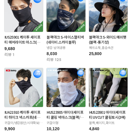
IUS25901 케이투 세이프
블랙야크 S-아이스멀티넥
블랙야크 S-와이드메쉬햇
티 에어라이트 마스크(블
(네이비.스카이블루)
(블랙-통기성)
랙/아이보리)
냉감-남여공용
메쉬소재,흡습속건
9,680
8,030
25,800
리뷰 1
리뷰 125
IUA21910 케이투 세이프
HUS23905 아이더세이프
HUS23901 아이더세이프
티 하이크 넥스카프(네이
티 쿨링 넥마스크(블랙/화
티 UV CUT 쿨링토시(3색)
비/화이트/베이지)
이트/카키)
귀걸이/냉감원단/시야확보/자
귀걸이형
블랙,베이지,화이트
외선차단
9,900
10,120
4,840