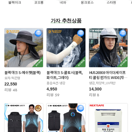
블랙야크
코오롱
네파
몽크로스
스타젠
가자 추천상품
블랙야크 S-메쉬햇(블랙)
블랙야크 S-쿨토시(블랙,
HUS26908 아이더세이프
화이트,그레이)
티 쿨링 썬가드 WIDE(챠
모자-턱끈형
콜/네이비)
흡습속건-냉감
냉감,차양막,UV차단
22,550
4,950
14,300
리뷰 48
리뷰 59
리뷰 8