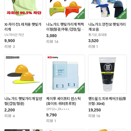
XI-자이선1 레저용 햇빛가
나노가드 햇빛가리개 찍찍
나노가드 안전모 햇빛가리
리개
이형(형광/주황/검정/밀리
개 모음
터리)
UV.자외선 차단
통기성,휴대용
3,080
9,900
3,520
리뷰 16
리뷰 3
리뷰 1
나노가드 햇빛가리개 일반
케이투 세이프티 썬스틱
핸드쉴드 피부케어크림(튜
형(검정/형광)
(화이트-워터프루프)
브형-30ml)
SPF50+,PA++++
2,200
19,250
9,790
리뷰 4
리뷰 16
리뷰 1