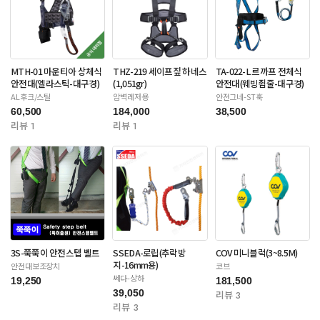
MTH-01 마운티아 상체식
THZ-219 세이프짚 하네스
TA-022-L 르까프 전체식
안전대(엘라스틱-대구경)
(1,051gr)
안전대(웨빙죔줄-대구경)
AL후크/스틸
암벽레저용
안전그네-ST훅
60,500
184,000
38,500
리뷰 1
리뷰 1
3S-쭉쭉이 안전스텝 벨트
SSEDA-로립(추락방
COV 미니블럭(3~8.5M)
지-16mm용)
안전대보조장치
코브
쎄다-상하
19,250
181,500
39,050
리뷰 3
리뷰 3