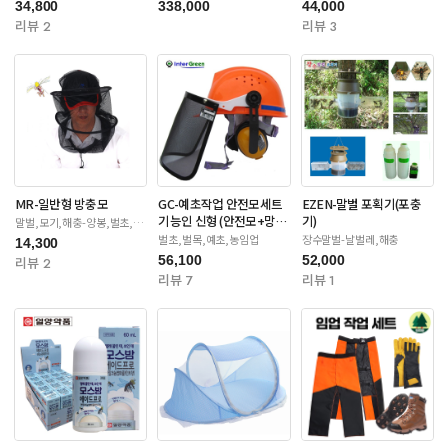
34,800
338,000
44,000
리뷰 2
리뷰 3
MR-일반형 방충모
GC-예초작업 안전모세트
EZEN-말벌 포획기(포충
기능인 신형 (안전모+망
기)
말벌,모기,해충-양봉,벌초,제
초
+귀마개)
벌초,벌목,예초,농임업
장수말벌-날벌레,해충
14,300
56,100
52,000
리뷰 2
리뷰 7
리뷰 1