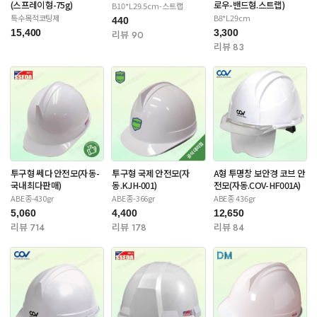
(스프레이형-75g)
로우-밴드형.스트랩)
B10*L29.5cm-스트랩
특수목적코팅제
B8*L29cm
440
15,400
3,300
리뷰 90
리뷰 83
투구형 쎄다 안전모(자동-
투구형 국제 안전모(자
A형 투명창 보안경 코브 안
국내최다판매)
동.KJH-001)
전모(자동.COV-HF001A)
ABE종-430gr
ABE종-366gr
ABE종 436gr
5,060
4,400
12,650
리뷰 714
리뷰 178
리뷰 84