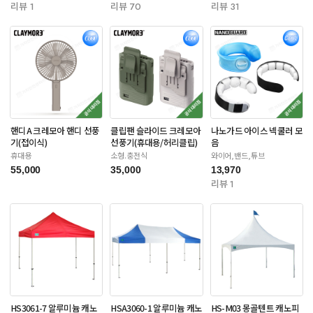
리뷰 1
리뷰 70
리뷰 31
핸디A 크레모아 핸디 선풍
클립팬 슬라이드 크레모아
나노가드 아이스 넥쿨러 모
기(접이식)
선풍기(휴대용/허리클립)
음
휴대용
소형.충전식
와이어,밴드,튜브
55,000
35,000
13,970
리뷰 1
HS3061-7 알루미늄 캐노
HSA3060-1 알루미늄 캐노
HS-M03 몽골텐트 캐노피