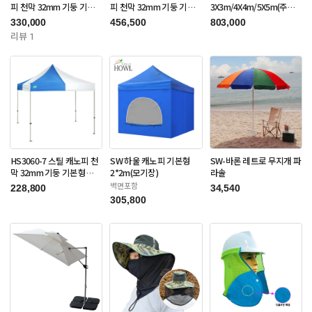
피 천막 32mm 기둥 기본
피 천막 32mm 기둥 기본
3X3m/4X4m/5X5m(주문
형 3X3m(주문제작품)
형 3X6m(주문제작품)
제작품)
330,000
456,500
803,000
리뷰 1
HS3060-7 스틸 캐노피 천
SW 하울 캐노피 기본형
SW-바론 레트로 무지개 파
막 32mm 기둥 기본형
2*2m(모기장)
라솔
3X3m(주문제작품)
벽면포함
228,800
34,540
305,800