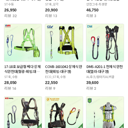
대구경)
ST수동
ST훅,삼각
안전그네-최경량
26,950
20,900
46,750
리뷰 32
리뷰 13
리뷰 3
17-18호 보급형 쎄다 상체
COVB-1601042 상체식 안
DMS-A201-1 전체식 안전
식안전대(형광-웨빙.대구
전대(웨빙-대구경)
대(엘라-대구경)
경)
ST훅,수동
ECO,ST훅,수동
AL후크/원터치AL버클
28,050
22,550
39,600
리뷰 16
리뷰 9
리뷰 2