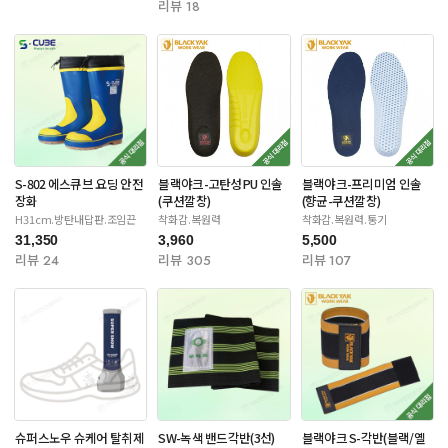
리뷰 18
S-802 에스큐브 요딩 안전
블랙야크-고탄성PU 인솔
블랙야크-프리미엄 인솔
장화
(쿠션깔창)
(향균-쿠션깔창)
H31cm.방탄내답판.조임끈
착화감.복원력
착화감.복원력.통기
31,350
3,960
5,500
리뷰 24
리뷰 305
리뷰 107
슈퍼스노우 슈케어 탈취제
SW-녹색 밴드각반(3선)
블랙야크 S-각반(블랙/옐