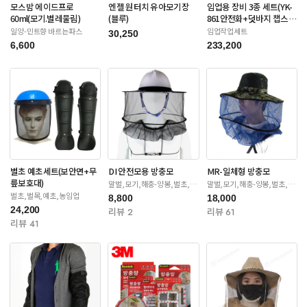
모스밤 에이드프로
엔젤 원터치 유아모기장
임업용 장비 3종 세트(YK-
60ml(모기.벌레물림)
(블루)
861안전화+덧바지 챕스
+안전장갑)
일양-민트향 바르는파스
임업작업세트
30,250
6,600
233,200
벌초 예초세트(보안면+무
DI 안전모용 방충모
MR-일체형 방충모
릎보호대)
말벌,모기,해충-양봉,벌초,제
말벌,모기,해충-양봉,벌초,제
초
초
벌초,벌목,예초,농임업
8,800
18,000
24,200
리뷰 2
리뷰 61
리뷰 41