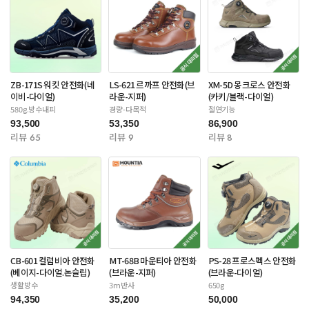
ZB-171S 워킷 안전화(네
LS-621 르까프 안전화(브
XM-5D 몽크로스 안전화
이비-다이얼)
라운-지퍼)
(카키/블랙-다이얼)
580g.방수내피
경량-다목적
절연기능
93,500
53,350
86,900
리뷰 65
리뷰 9
리뷰 8
CB-601 컬럼비아 안전화
MT-68B 마운티아 안전화
PS-28 프로스펙스 안전화
(베이지-다이얼.논슬립)
(브라운-지퍼)
(브라운-다이얼)
생활방수
3m반사
650g
94,350
35,200
50,000