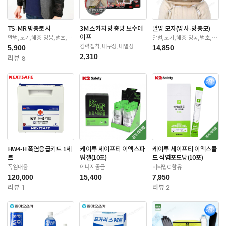
TS-MR 방충토시
3M 스카치 방충망 보수테
벌망 모자(망사-방충모)
이프
말벌,모기,해충-양봉,벌초,제
말벌,모기,해충-양봉,벌초,제
초
초
강력접착,내구성,내열성
5,900
14,850
2,310
리뷰 8
HW4-H 폭염응급키트 1세
케이투 세이프티 이엑스파
케이투 세이프티 이엑스콜
트
워젤(10포)
드 식염포도당(10포)
폭염대응
에너지공급
비타민C 함유
120,000
15,400
7,950
리뷰 1
리뷰 2