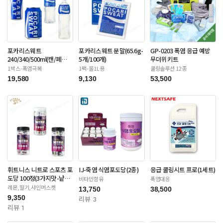
포카리스웨트
포카리스웨트 분말(65.6g-
GP-0203 폭염 응급 예방
240/340/500ml(캔/페
5개/100개)
무더위키트
트-12/20/24/30입)
1박스-폭염극복
1팩-물1L용
쿨링솔루션 12종
19,580
9,130
53,500
휘트니스 니트로 스포츠 포
IJ-죽염 식염포도당(2종)
응급 쿨링시트 프로(1세트)
도당 100정(3가지맛-낱개
비타민함유
폭염대응
포장)
레몬,딸기,샤인머스켓
13,750
38,500
9,350
리뷰 3
리뷰 1