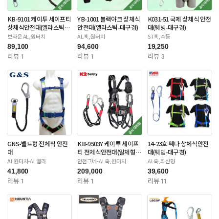
KB-9101 케이투 세이프티
YB-1001 블랙야크 상체식
K031-51 국제 상체식 안전
상체식안전대(엘라스틱-
안전대(엘라스틱-대구경)
대(웨빙-대구경)
대구경)
브라운 AL,원터치
AL훅,원터치
ST훅,수동
89,100
94,600
19,250
리뷰 1
리뷰 1
리뷰 3
GNS-벨트형 전체식 안전
KB-9503Y 케이투 세이프
14-23호 쎄다 상체식안전
대
티 전체식안전대(일체형죔
대(웨빙-대구경)
줄-더블대구경)
AL원터치-AL엘라
안전그네-AL훅,원터치
AL훅,최신형
41,800
209,000
39,600
리뷰 1
리뷰 1
리뷰 11