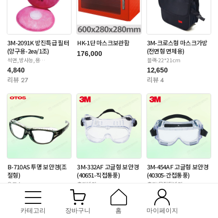
3M-2091K 방진특급 필터
HK-1단 마스크보관함
3M-크로스형 마스크가방
(양구용-2ea/1조)
(전면형 면체용)
176,000
석면,방사능,용
블랙-22*21cm
접-6000/65020/7000S
4,840
12,650
리뷰 27
리뷰 4
B-710AS 투명 보안경(조
3M-332AF 고글형 보안경
3M-454AF 고글형 보안경
절형)
(40651-직접통풍)
(40305-간접통풍)
오토스
충격방지
충격/물질튐방지
9,350
3,630
14,300
리뷰 175
리뷰 9
리뷰 12
카테고리
장바구니
홈
마이페이지