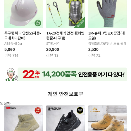
투구형 쎄다 안전모(자동-
TA-20 전체식 안전대(웨빙
3M-슈퍼그립200 장갑(내
국내최다판매)
죔줄-대구경)
오일)
ABE종-430gr
ST훅,삼각
정밀조립,차량정비,물류,원예
5,060
20,900
2,530
리뷰 714
리뷰 13
리뷰 72
개인 안전보호구
안전화