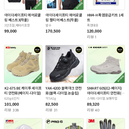
아이더세이프티 에어로쿨
아이더세이프티 에어로쿨
HW4-H 폭염응급키트 1세
링 베스트3(차콜)
링 펠티어 베스트(차콜)
트
3단조절,배터리포함
발수
폭염대응
99,000
170,500
120,000
리뷰 1
K2-67S BE 케이투 세이프
YAK-420D 블랙야크 안전
SMART 605(E2-베이지)
티 안전화(베이지-다이얼)
화(블랙-다이얼.논슬립)
아이더세이프티 안전화(스
틸토캡)
620g.6인치
약 542g
스마트-다이얼.보통작업
101,000
82,500
89,320
리뷰 338
리뷰 31
리뷰 40