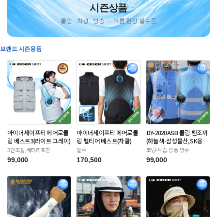
시즌상품
쿨링 · 차광 · 방충 — 여름 현장 필수품
브랜드 시즌용품
아이더세이프티 에어로쿨
아이더세이프티 에어로쿨
DY-2020ASB 쿨링 팬조끼
링 베스트3(라이트 그레이)
링 펠티어 베스트(차콜)
(하늘색-삼성물산,SK용)
배터리포함
3단조절,배터리포함
발수
코팅-투습.방풍.방수
99,000
170,500
99,000