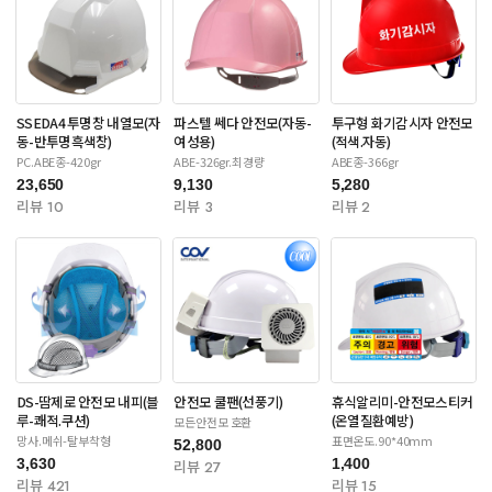
SSEDA4 투명창 내열모(자
파스텔 쎄다 안전모(자동-
투구형 화기감시자 안전모
동-반투명흑색창)
여성용)
(적색.자동)
PC.ABE종-420gr
ABE-326gr.최경량
ABE종-366gr
23,650
9,130
5,280
리뷰 10
리뷰 3
리뷰 2
DS-땀제로 안전모 내피(블
안전모 쿨팬(선풍기)
휴식알리미-안전모스티커
루-쾌적.쿠션)
(온열질환예방)
모든안전모 호환
망사.메쉬-탈부착형
표면온도.90*40mm
52,800
3,630
1,400
리뷰 27
리뷰 421
리뷰 15