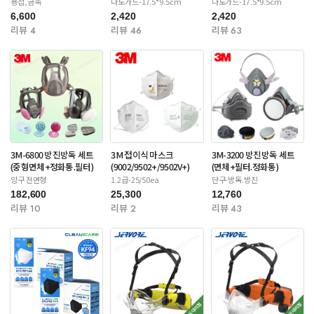
용접,금속
나노가드-17.5*9.5cm
나노가드-17.5*9.5cm
6,600
2,420
2,420
리뷰 4
리뷰 46
리뷰 63
3M-6800 방진방독 세트
3M 접이식 마스크
3M-3200 방진방독 세트
(중형면체+정화통.필터)
(9002/9502+/9502V+)
(면체+필터.정화통)
양구 전면형
1.2급-25/50ea
단구-방독.방진
182,600
25,300
12,760
리뷰 10
리뷰 2
리뷰 43