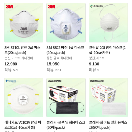
3M-8710L 방진 2급 마스
3M-8822 방진 1급 마스크
크린탑 203 방진마스크(2
크(20ea/pack)
(10ea/pack)
급-20ea/카톤)
분진,미스트-최다판매
용접.금속-최다판매
분진,미스트
12,980
15,950
9,130
리뷰 671
리뷰 251
리뷰 5
애니가드 VC102V 방진 마
클래씨-블랙 일회용마스크
클래씨-화이트 일회용마스
스크(1급-10ea/카톤)
(50매/pack)
크(50매/pack)