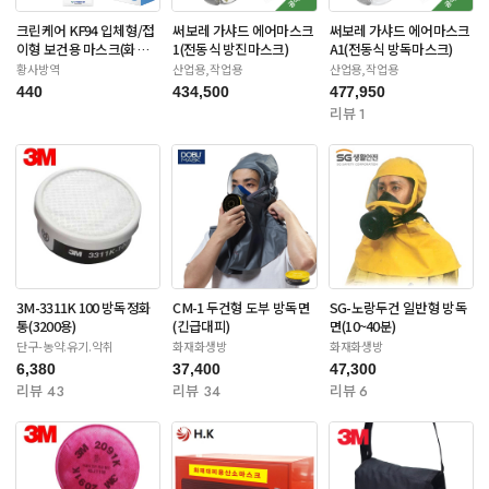
크린케어 KF94 입체형/접
써보레 가샤드 에어마스크
써보레 가샤드 에어마스크
이형 보건용 마스크(화이
1(전동식 방진마스크)
A1(전동식 방독마스크)
트/블랙-대형)
황사방역
산업용,작업용
산업용,작업용
440
434,500
477,950
리뷰 1
3M-3311K 100 방독정화
CM-1 두건형 도부 방독면
SG-노랑두건 일반형 방독
통(3200용)
(긴급대피)
면(10~40분)
단구-농약.유기.악취
화재화생방
화재화생방
6,380
37,400
47,300
리뷰 43
리뷰 34
리뷰 6