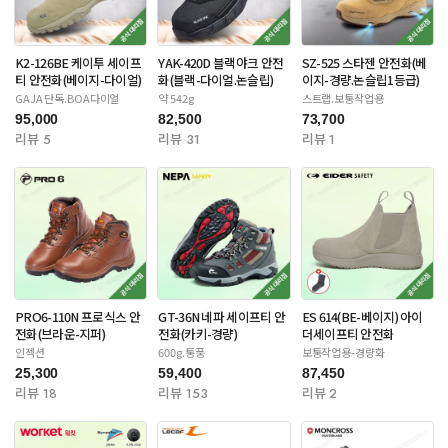
K2-126BE 케이투 세이프
YAK-420D 블랙야크 안전
SZ-525 스타젠 안전화(베
티 안전화(베이지-다이얼)
화(블랙-다이얼.논슬립)
이지-경량.논슬립1등급)
GAJA 단독.BOA다이얼
약 542g
스트랩.보통작업용
95,000
82,500
73,700
리뷰 5
리뷰 31
리뷰 1
PRO6-110N 프로식스 안
GT-36N 네파 세이프티 안
ES 614(BE-베이지) 아이
전화(브라운-지퍼)
전화(카키-경량)
더세이프티 안전화
인젝션
600g.통풍
보통작업용-경량화
25,300
59,400
87,450
리뷰 18
리뷰 153
리뷰 2