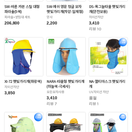
SW-바론 카본 스틸 대형
SW-메쉬 영문 정글 모자
DS-목그늘타올 햇빛가리
파라솔(5색)
햇빛가리개(차양-일체형)
개(안전모용)
파라솔+받침대 세트
망사
자외선차단
206,800
2,200
3,410
리뷰 10
XI-72 햇빛가리개(파랑색)
NARA-타올형 햇빛가리개
NA-멀티마스크 햇빛가리
(하늘색-극세사)
개
자외선차단
모든모자사용
UV.자외선 차단
3,850
3,410
품절
리뷰 7
리뷰 1