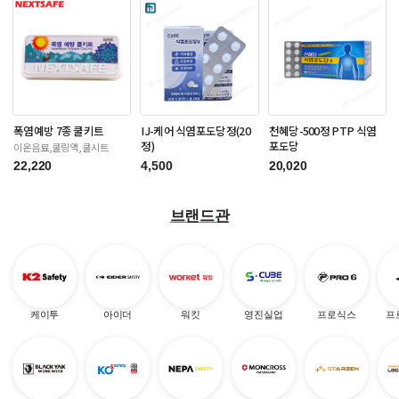
폭염예방 7종 쿨키트
IJ-케어 식염포도당정(20
천혜당-500정 PTP 식염
정)
포도당
이온음료,쿨링액,쿨시트
22,220
4,500
20,020
브랜드관
케이투
아이더
워킷
영진실업
프로식스
프