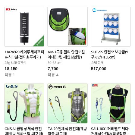
IUA24920 케이투세이프티
AM-1구용 멀티 안전모걸
SHC-9S 안전모 보관함(9
K-시그널(전자호루라기)
이대(그린-개인보관함)
구-82*H155cm)
25g-USB충전식
30*33cm
스틸.분체
18,150
7,700
517,000
리뷰 1
리뷰 4
GNS-보급형 상체식 안전
TA-20 전체식 안전대(웨빙
SAH-1001 허리벨트 쎄다
대(웨빙,엘라스틱-대구경)
죔줄-대구경)
전체식안전대(웨빙죔줄-