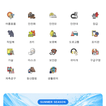
여름용품
안전화
안전모
안전대
장갑
작업복
조끼
보호복
도로교통
표지판
가설
마스크
보안경
귀마개
구급구명
계측공구
등산캠핑
생활편의
SUMMER SEASON