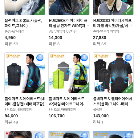
블랙야크 S-쿨토시(블랙,
HUS26908 아이더세이프
HUS23C03 아이더세이프
화이트,그레이)
티 쿨링 썬가드 WIDE(챠
티 차양 버킷햇(차콜/베이
콜/네이비)
지/라이트카키)
흡습속건-냉감
냉감,차양막,UV차단
춘하-탈부착 차양막
4,950
14,300
27,830
리뷰 59
리뷰 8
리뷰 85
블랙야크 S-에어베스트(네
블랙야크 S-에어베스트
블랙야크 S-펠티어에어베
이비-쿨링팬+배터리포함)
V2(라임/라이트그레이-쿨
스트(블랙/그레이-배터리
링팬) 배터리포함
별도)
3단조절,배터리포함
3단조절,배터리포함
쿨링팬
94,600
106,700
143,000
리뷰 48
리뷰 1