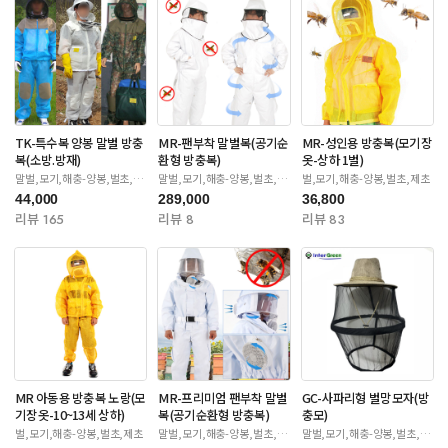
TK-특수복 양봉 말벌 방충
MR-팬부착 말벌복(공기순
MR-성인용 방충복(모기장
복(소방.방재)
환형 방충복)
옷-상하 1벌)
말벌,모기,해충-양봉,벌초,제
말벌,모기,해충-양봉,벌초,제
벌,모기,해충-양봉,벌초,제초
초
초
44,000
289,000
36,800
리뷰 165
리뷰 8
리뷰 83
MR 아동용 방충복 노랑(모
MR-프리미엄 팬부착 말벌
GC-사파리형 벌망모자(방
기장옷-10~13세 상하)
복(공기순환형 방충복)
충모)
벌,모기,해충-양봉,벌초,제초
말벌,모기,해충-양봉,벌초,제
말벌,모기,해충-양봉,벌초,제
초
초