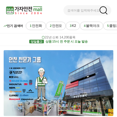
검색어를 입력해주세요
안전화
안전모
K2
블랙야크
쿨링
인기 검색어
1
2
3
4
5
22년 신뢰
·
14,200품목
당일출고
상품 15시 전 주문 시 오늘 발송