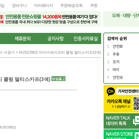
가입
장바구니
마이페이지
주문배송조회
쿠폰
검색어 순위
1
안전화
프-넥쿨러
> HUS23902 아이더세이프티 쿨링 멀티스카프(3색)
2
추동
3
조끼
4
바지
5
안전모
티 쿨링 멀티스카프(3색)
S23902)