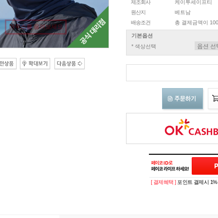
제조회사
케이투세이프티
원산지
베트남
배송조건
총 결제금액이 100
마우스를 올려보세요
기본옵션
* 색상선택
[ 결제혜택 ]
포인트 결제시 1%