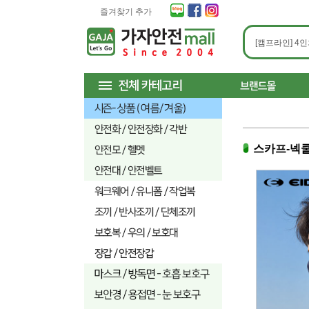
즐겨찾기 추가
스카프-넥