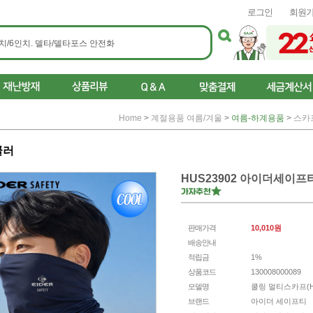
로그인
회원
Home
>
계절용품 여름/겨울
>
여름-하계용품
>
스카
쿨러
HUS23902 아이더세이프
판매가격
10,010원
배송안내
적립금
1%
상품코드
130008000089
모델명
쿨링 멀티스카프(HU
브랜드
아이더 세이프티