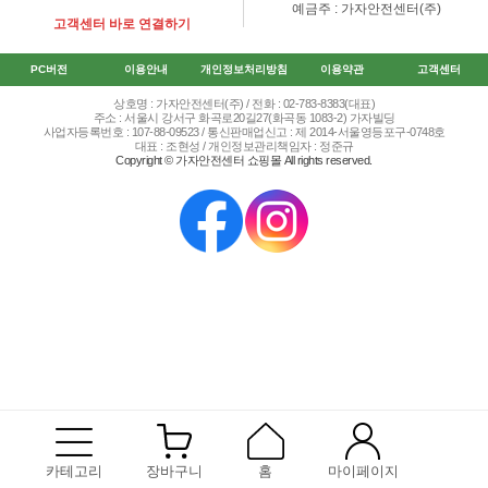
예금주 : 가자안전센터(주)
고객센터 바로 연결하기
PC버전
이용안내
개인정보처리방침
이용약관
고객센터
상호명 : 가자안전센터(주) / 전화 : 02-783-8383(대표)
주소 : 서울시 강서구 화곡로20길27(화곡동 1083-2) 가자빌딩
사업자등록번호 : 107-88-09523 / 통신판매업신고 : 제 2014-서울영등포구-0748호
대표 : 조현성 / 개인정보관리책임자 : 정준규
Copyright © 가자안전센터 쇼핑몰 All rights reserved.
카테고리
장바구니
홈
마이페이지