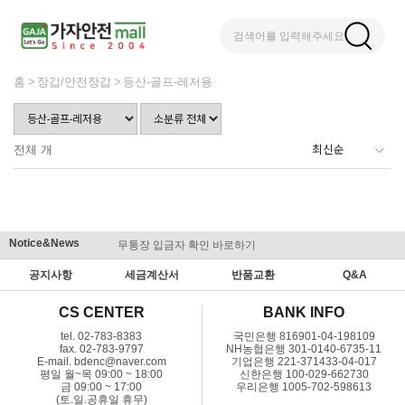
검색어를 입력해주세요
홈
장갑/안전장갑
등산-골프-레저용
전체
개
Notice&News
무통장 입금자 확인 바로하기
맞춤결제 
공지사항
세금계산서
반품교환
Q&A
CS CENTER
BANK INFO
tel. 02-783-8383
국민은행 816901-04-198109
fax. 02-783-9797
NH농협은행 301-0140-6735-11
E-mail. bdenc@naver.com
기업은행 221-371433-04-017
평일 월~목 09:00 ~ 18:00
신한은행 100-029-662730
금 09:00 ~ 17:00
우리은행 1005-702-598613
(토.일.공휴일 휴무)