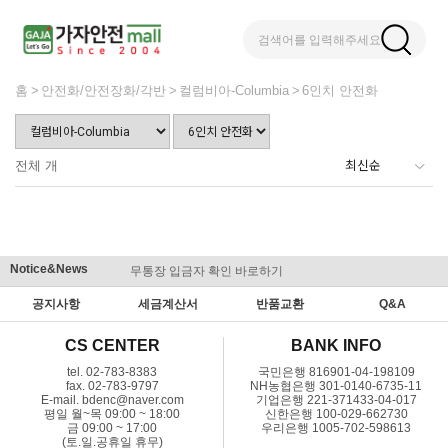
검색어를 입력해주세요
홈
안전화/안전장화/각반
컬럼비아-Columbia
6인치 안전화
전체
개
Notice&News
무통장 입금자 확인 바로하기
맞춤결제 
공지사항
세금계산서
반품교환
Q&A
CS CENTER
BANK INFO
tel. 02-783-8383
국민은행 816901-04-198109
fax. 02-783-9797
NH농협은행 301-0140-6735-11
E-mail. bdenc@naver.com
기업은행 221-371433-04-017
평일 월~목 09:00 ~ 18:00
신한은행 100-029-662730
금 09:00 ~ 17:00
우리은행 1005-702-598613
(토.일.공휴일 휴무)