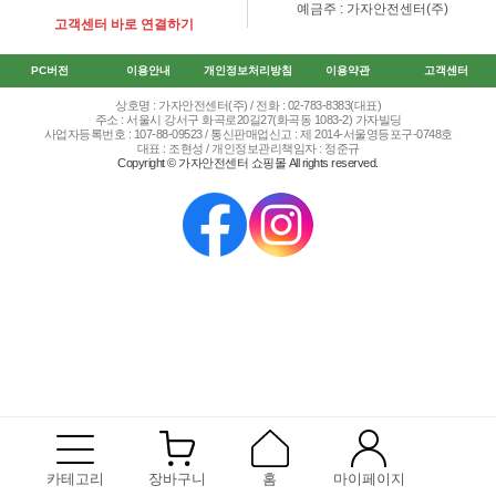
예금주 : 가자안전센터(주)
고객센터 바로 연결하기
PC버전
이용안내
개인정보처리방침
이용약관
고객센터
상호명 : 가자안전센터(주) / 전화 : 02-783-8383(대표)
주소 : 서울시 강서구 화곡로20길27(화곡동 1083-2) 가자빌딩
사업자등록번호 : 107-88-09523 / 통신판매업신고 : 제 2014-서울영등포구-0748호
대표 : 조현성 / 개인정보관리책임자 : 정준규
Copyright © 가자안전센터 쇼핑몰 All rights reserved.
카테고리
장바구니
홈
마이페이지