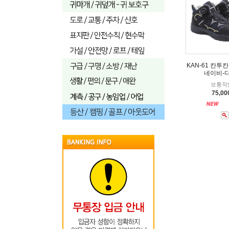
KAN-61 칸투
네이비-
보통작
75,0