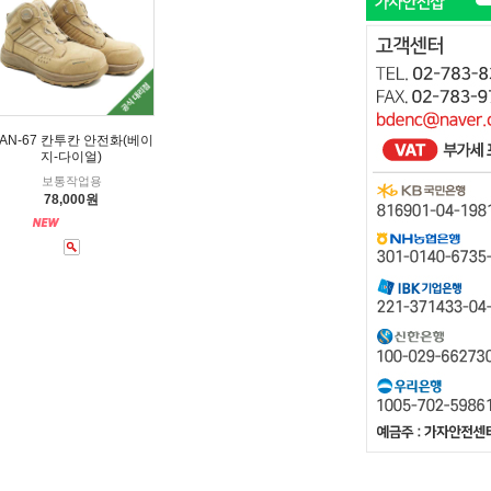
AN-67 칸투칸 안전화(베이
지-다이얼)
보통작업용
78,000원