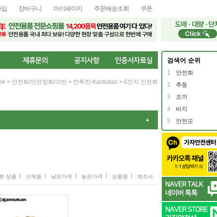
가입
장바구니
마이페이지
주문배송조회
쿠폰
검색어 순위
1
안전화
me
>
안전화/안전장화/각반
>
칸투칸-Kantukan
>
6인치 안전화
2
추동
3
조끼
4
바지
▼
5
안전모
I
I
I
I
I
본 상품
신제품
낮은가격
높은가격
상품명
제조사