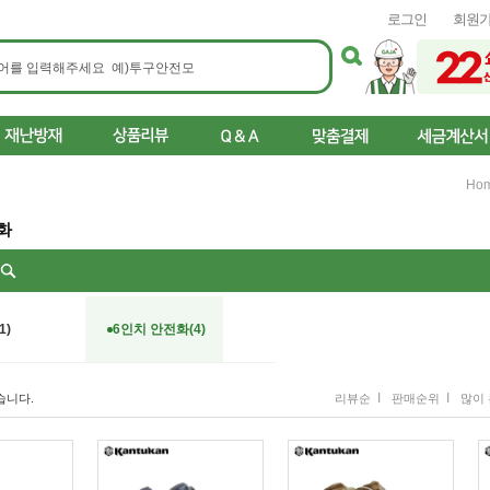
로그인
회원
Ho
화
리
1)
6인치 안전화(4)
I
I
습니다.
리뷰순
판매순위
많이 