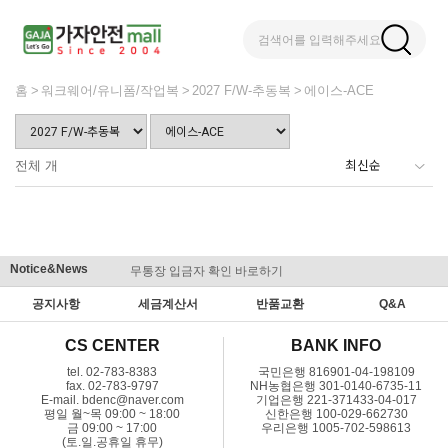
검색어를 입력해주세요
홈
워크웨어/유니폼/작업복
2027 F/W-추동복
에이스-ACE
전체
개
Notice&News
무통장 입금자 확인 바로하기
맞춤결제 
공지사항
세금계산서
반품교환
Q&A
CS CENTER
BANK INFO
tel. 02-783-8383
국민은행 816901-04-198109
fax. 02-783-9797
NH농협은행 301-0140-6735-11
E-mail. bdenc@naver.com
기업은행 221-371433-04-017
평일 월~목 09:00 ~ 18:00
신한은행 100-029-662730
금 09:00 ~ 17:00
우리은행 1005-702-598613
(토.일.공휴일 휴무)