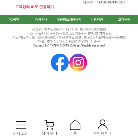
예금주 : 가자안전센터(주)
고객센터 바로 연결하기
PC버전
이용안내
개인정보처리방침
이용약관
고객센터
상호명 : 가자안전센터(주) / 전화 : 02-783-8383(대표)
주소 : 서울시 강서구 화곡로20길27(화곡동 1083-2) 가자빌딩
사업자등록번호 : 107-88-09523 / 통신판매업신고 : 제 2014-서울영등포구-0748호
대표 : 조현성 / 개인정보관리책임자 : 정준규
Copyright © 가자안전센터 쇼핑몰 All rights reserved.
카테고리
장바구니
홈
마이페이지