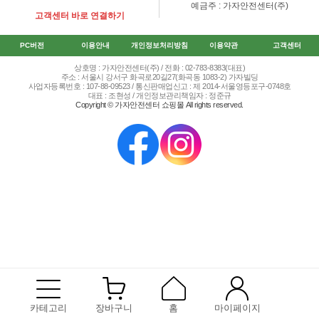
예금주 : 가자안전센터(주)
고객센터 바로 연결하기
PC버전
이용안내
개인정보처리방침
이용약관
고객센터
상호명 : 가자안전센터(주) / 전화 : 02-783-8383(대표)
주소 : 서울시 강서구 화곡로20길27(화곡동 1083-2) 가자빌딩
사업자등록번호 : 107-88-09523 / 통신판매업신고 : 제 2014-서울영등포구-0748호
대표 : 조현성 / 개인정보관리책임자 : 정준규
Copyright © 가자안전센터 쇼핑몰 All rights reserved.
카테고리
장바구니
홈
마이페이지