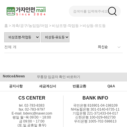
검색어를 입력해주세요
홈
계측/공구/농임업/어업
비상조명-작업등
비상등-유도등
전체
개
Notice&News
무통장 입금자 확인 바로하기
맞춤결제 
공지사항
세금계산서
반품교환
Q&A
CS CENTER
BANK INFO
tel. 02-783-8383
국민은행 816901-04-198109
fax. 02-783-9797
NH농협은행 301-0140-6735-11
E-mail. bdenc@naver.com
기업은행 221-371433-04-017
평일 월~목 09:00 ~ 18:00
신한은행 100-029-662730
금 09:00 ~ 17:00
우리은행 1005-702-598613
(토.일.공휴일 휴무)