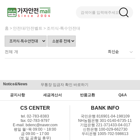
검색어를 입력해주세요
홈
안전대/안전벨트
조끼식-특수안전대
전체
개
Notice&News
무통장 입금자 확인 바로하기
맞춤결제 
공지사항
세금계산서
반품교환
Q&A
CS CENTER
BANK INFO
tel. 02-783-8383
국민은행 816901-04-198109
fax. 02-783-9797
NH농협은행 301-0140-6735-11
E-mail. bdenc@naver.com
기업은행 221-371433-04-017
평일 월~목 09:00 ~ 18:00
신한은행 100-029-662730
금 09:00 ~ 17:00
우리은행 1005-702-598613
(토.일.공휴일 휴무)