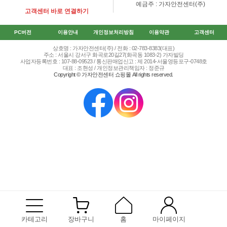
예금주 : 가자안전센터(주)
고객센터 바로 연결하기
PC버전
이용안내
개인정보처리방침
이용약관
고객센터
상호명 : 가자안전센터(주) / 전화 : 02-783-8383(대표)
주소 : 서울시 강서구 화곡로20길27(화곡동 1083-2) 가자빌딩
사업자등록번호 : 107-88-09523 / 통신판매업신고 : 제 2014-서울영등포구-0748호
대표 : 조현성 / 개인정보관리책임자 : 정준규
Copyright © 가자안전센터 쇼핑몰 All rights reserved.
카테고리
장바구니
홈
마이페이지