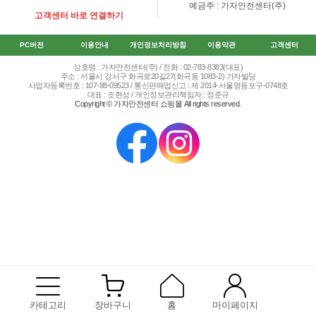
예금주 : 가자안전센터(주)
고객센터 바로 연결하기
PC버전
이용안내
개인정보처리방침
이용약관
고객센터
상호명 : 가자안전센터(주) / 전화 : 02-783-8383(대표)
주소 : 서울시 강서구 화곡로20길27(화곡동 1083-2) 가자빌딩
사업자등록번호 : 107-88-09523 / 통신판매업신고 : 제 2014-서울영등포구-0748호
대표 : 조현성 / 개인정보관리책임자 : 정준규
Copyright © 가자안전센터 쇼핑몰 All rights reserved.
카테고리
장바구니
홈
마이페이지