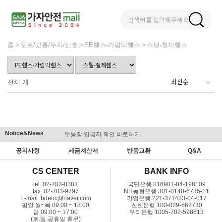
검색어를 입력해주세요
홈
도로/교통/주차/신호
PE휀스-가림막휀스
스틸-철제휀스
전체
개
Notice&News
무통장 입금자 확인 바로하기
맞춤결제 
공지사항
세금계산서
반품교환
Q&A
CS CENTER
BANK INFO
tel. 02-783-8383
국민은행 816901-04-198109
fax. 02-783-9797
NH농협은행 301-0140-6735-11
E-mail. bdenc@naver.com
기업은행 221-371433-04-017
평일 월~목 09:00 ~ 18:00
신한은행 100-029-662730
금 09:00 ~ 17:00
우리은행 1005-702-598613
(토.일.공휴일 휴무)