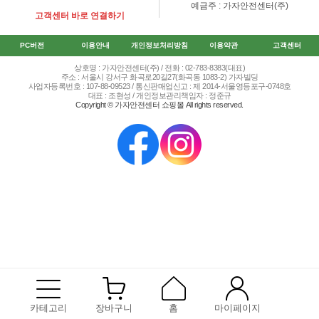
예금주 : 가자안전센터(주)
고객센터 바로 연결하기
PC버전
이용안내
개인정보처리방침
이용약관
고객센터
상호명 : 가자안전센터(주) / 전화 : 02-783-8383(대표)
주소 : 서울시 강서구 화곡로20길27(화곡동 1083-2) 가자빌딩
사업자등록번호 : 107-88-09523 / 통신판매업신고 : 제 2014-서울영등포구-0748호
대표 : 조현성 / 개인정보관리책임자 : 정준규
Copyright © 가자안전센터 쇼핑몰 All rights reserved.
카테고리
장바구니
홈
마이페이지