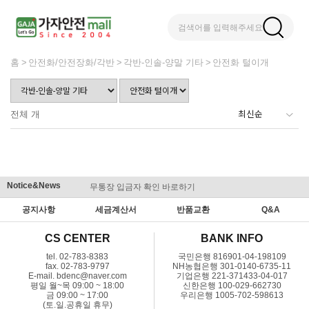
검색어를 입력해주세요
홈
안전화/안전장화/각반
각반-인솔-양말 기타
안전화 털이개
전체
개
Notice&News
무통장 입금자 확인 바로하기
맞춤결제 
공지사항
세금계산서
반품교환
Q&A
CS CENTER
BANK INFO
tel. 02-783-8383
국민은행 816901-04-198109
fax. 02-783-9797
NH농협은행 301-0140-6735-11
E-mail. bdenc@naver.com
기업은행 221-371433-04-017
평일 월~목 09:00 ~ 18:00
신한은행 100-029-662730
금 09:00 ~ 17:00
우리은행 1005-702-598613
(토.일.공휴일 휴무)