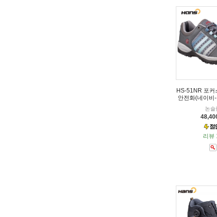
HS-51NR 포
안전화(네이비
논슬
48,4
리뷰 