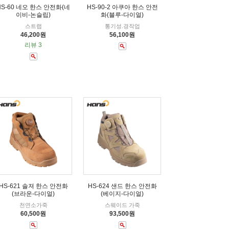
HS-60 네오 한스 안전화(네
HS-90-2 아쿠아 한스 안전
이비-논슬립)
화(블루-다이얼)
스트랩
통기성.경작업
46,200원
56,100원
리뷰 3
HS-621 솔져 한스 안전화
HS-624 샌드 한스 안전화
(브라운-다이얼)
(베이지-다이얼)
천연소가죽
스웨이드 가죽
60,500원
93,500원