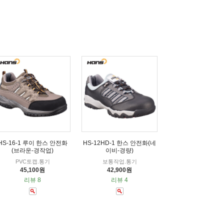
HS-16-1 루이 한스 안전화
HS-12HD-1 한스 안전화(네
(브라운-경작업)
이비-경량)
PVC토캡.통기
보통작업.통기
45,100원
42,900원
리뷰 8
리뷰 4