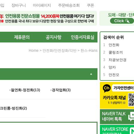
가입
장바구니
마이페이지
주문배송조회
쿠폰
검색어 순위
1
안전화
Home
>
안전화/안전장화/각반
>
한스-Hans
2
쿨링조끼
3
차광보안경
4
앙카
▼
5
안전모
절연화-정전화(13)
경작업화(3)
크린룸-방진화(2)