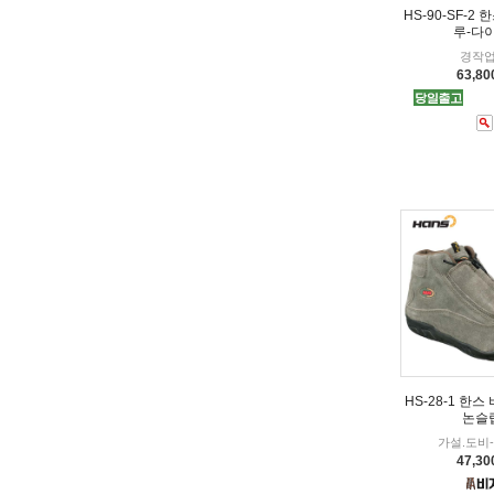
HS-90-SF-2
루-다
경작
63,8
HS-28-1 한스
논슬
가설.도비
47,3