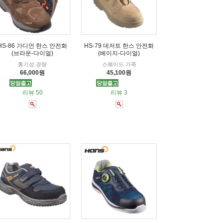
HS-86 가디언 한스 안전화
HS-79 데저트 한스 안전화
(브라운-다이얼)
(베이지-다이얼)
통기성.경량
스웨이드 가죽
66,000원
45,100원
리뷰 50
리뷰 3