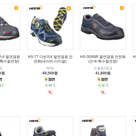
커스4 절연겸용
HS-77 다빈치4 절연겸용 안
HS-304NR 절연겸용 안전화
H
-특수절연창)
전화(네이비-다이얼)
(곤색-특수절연창)
립
462g
논슬립1등급
00원
60,500원
41,800원
12
리뷰 1
리뷰 3