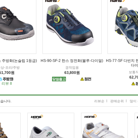
한스 주방화(논슬립 1등급)
HS-90-SF-2 한스 정전화(블루-다이얼)
HS-77-SF 다빈치
다이
상-조리/주방
경작업용
보통
51,700원
63,800원
62,
리뷰 8
I
I
습니다.
리뷰순
판매순위
많이 