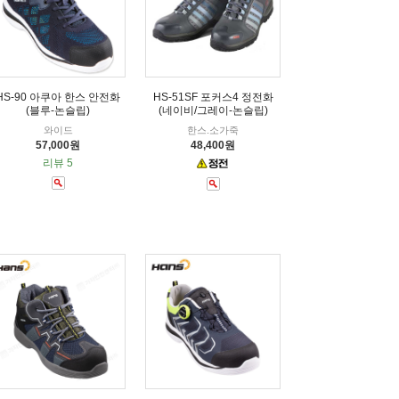
HS-90 아쿠아 한스 안전화
HS-51SF 포커스4 정전화
(블루-논슬립)
(네이비/그레이-논슬립)
와이드
한스.소가죽
57,000원
48,400원
리뷰 5