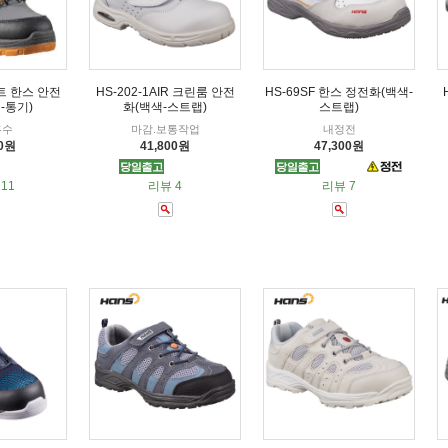
트 한스 안전
HS-202-1AIR 크린룸 안전
HS-69SF 한스 정전화(백색-
-통기)
화(백색-스트랩)
스트랩)
흡수
마감.보통작업
내정전
00원
41,800원
47,300원
11
리뷰 4
리뷰 7