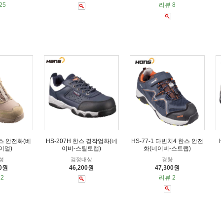
25
리뷰 8
한스 안전화(베
HS-207H 한스 경작업화(네
HS-77-1 다빈치4 한스 안전
이얼)
이비-스틸토캡)
화(네이비-스트랩)
성
검정대상
경량
00원
46,200원
47,300원
2
리뷰 2