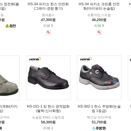
 한스 정전화(블
HS-34 피카소 한스 안전화
HS-34 피카소 크린룸 안전
이얼)
(그레이-경량.통기)
화(아이보리-논슬립)
업용
충격흡수
보통작업.스트랩
00원
47,300원
46,200원
리뷰 5
리뷰 6
 비계화(카키-
HS-101-1 킹 한스 경작업화
HS-302-1 한스 주방화(논슬
립)
(블랙-신사화형)
립 1등급)
-끈커버
논슬립.KING.스틸토캡
혁신상-조리/주방
00원
58,300원
51,700원
리뷰 1