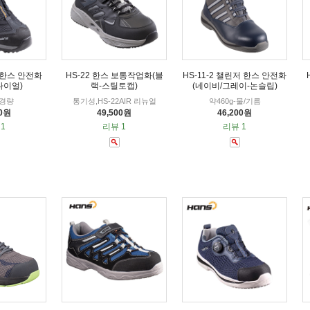
 한스 안전화
HS-22 한스 보통작업화(블
HS-11-2 챌린저 한스 안전화
다이얼)
랙-스틸토캡)
(네이비/그레이-논슬립)
.경량
통기성,HS-22AIR 리뉴얼
약460g-물/기름
00원
49,500원
46,200원
1
리뷰 1
리뷰 1