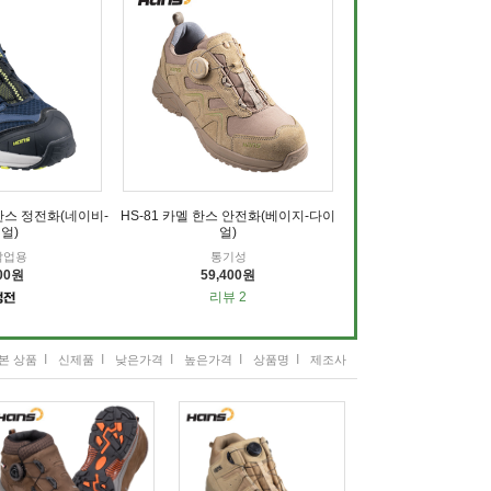
 한스 정전화(네이비-
HS-81 카멜 한스 안전화(베이지-다이
얼)
얼)
작업용
통기성
700원
59,400원
리뷰 2
I
I
I
I
I
본 상품
신제품
낮은가격
높은가격
상품명
제조사