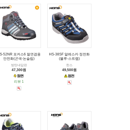
S-52NR 포커스6 절연겸용
HS-38SF 알레스카 정전화
안전화(곤색-논슬립)
(블루-스트랩)
방탄내답판
한스
47,300원
49,500원
리뷰 1