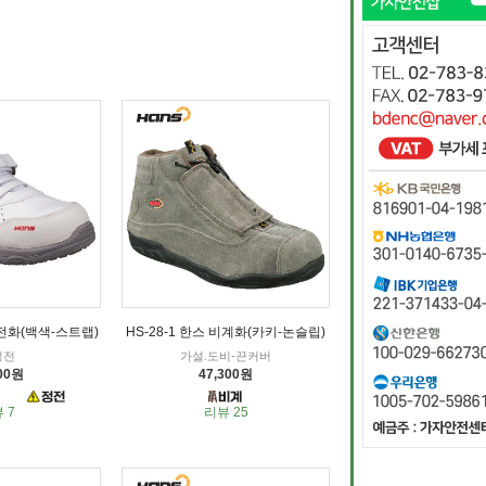
정전화(백색-스트랩)
HS-28-1 한스 비계화(카키-논슬립)
정전
가설.도비-끈커버
300원
47,300원
 7
리뷰 25