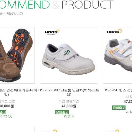
 한스 안전화(브라운-다이
HS-202-1AIR 크린룸 안전화(백색-스트
HS-69SF 한스 
얼)
랩)
내
통기성.경량
마감.보통작업
47,
66,000원
41,800원
리뷰
리뷰 50
리뷰 4