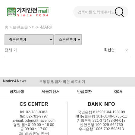
검색어를 입력해주세요
홈
브랜드몰
마커-MARK
전체
개
Notice&News
무통장 입금자 확인 바로하기
맞춤결제 
공지사항
세금계산서
반품교환
Q&A
CS CENTER
BANK INFO
tel. 02-783-8383
국민은행 816901-04-198109
fax. 02-783-9797
NH농협은행 301-0140-6735-11
E-mail. bdenc@naver.com
기업은행 221-371433-04-017
평일 월~목 09:00 ~ 18:00
신한은행 100-029-662730
금 09:00 ~ 17:00
우리은행 1005-702-598613
(토.일.공휴일 휴무)