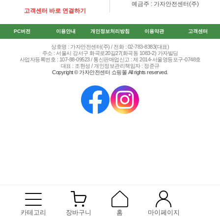
예금주 : 가자안전센터(주)
고객센터 바로 연결하기
PC버전
이용안내
개인정보처리방침
이용약관
고객센터
상호명 : 가자안전센터(주) / 전화 : 02-783-8383(대표)
주소 : 서울시 강서구 화곡로20길27(화곡동 1083-2) 가자빌딩
사업자등록번호 : 107-88-09523 / 통신판매업신고 : 제 2014-서울영등포구-0748호
대표 : 조현성 / 개인정보관리책임자 : 정준규
Copyright © 가자안전센터 쇼핑몰 All rights reserved.
카테고리
장바구니
홈
마이페이지