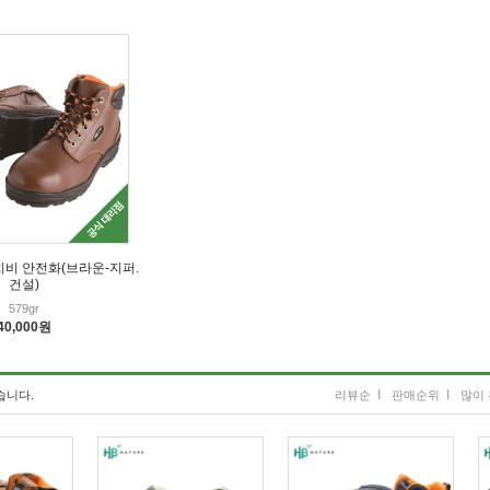
이치비 안전화(브라운-지퍼.
건설)
579gr
40,000원
I
I
습니다.
리뷰순
판매순위
많이 