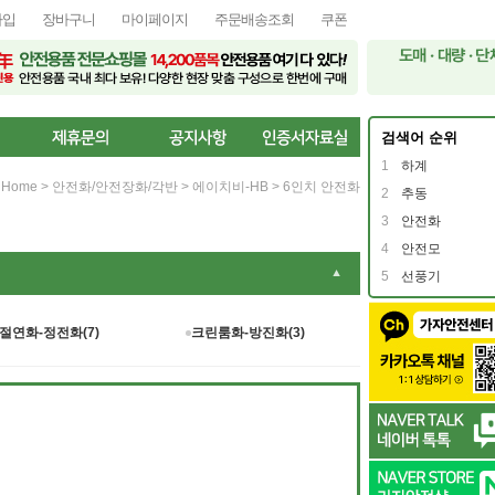
가입
장바구니
마이페이지
주문배송조회
쿠폰
검색어 순위
1
하계
Home
>
안전화/안전장화/각반
>
에이치비-HB
>
6인치 안전화
2
추동
3
안전화
4
안전모
▼
5
선풍기
절연화-정전화(7)
크린룸화-방진화(3)