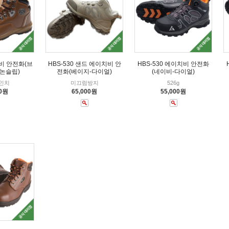
치비 안전화(브
HBS-530 샌드 에이치비 안
HBS-530 에이치비 안전화
.논슬립)
전화(베이지-다이얼)
(네이비-다이얼)
6인치
미끄럼방지
526g
00원
65,000원
55,000원