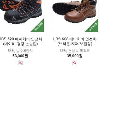
HBS-520 에이치비 안전화
HBS-608 에이치비 안전화
(네이비-경량.논슬립)
(브라운-지퍼.보급형)
533g 방수.6인치
676g 건설-다목적화
53,000원
35,000원