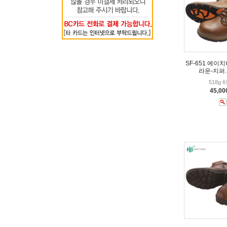
SF-651 에이
라운-지퍼
518g 
45,0