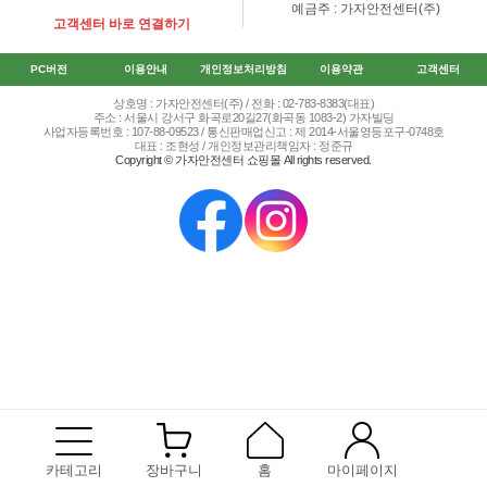
예금주 : 가자안전센터(주)
고객센터 바로 연결하기
PC버전
이용안내
개인정보처리방침
이용약관
고객센터
상호명 : 가자안전센터(주) / 전화 : 02-783-8383(대표)
주소 : 서울시 강서구 화곡로20길27(화곡동 1083-2) 가자빌딩
사업자등록번호 : 107-88-09523 / 통신판매업신고 : 제 2014-서울영등포구-0748호
대표 : 조현성 / 개인정보관리책임자 : 정준규
Copyright © 가자안전센터 쇼핑몰 All rights reserved.
카테고리
장바구니
홈
마이페이지