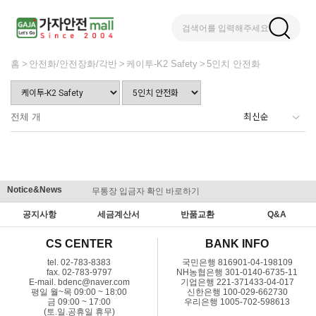
검색어를 입력해주세요
홈
안전화/안전장화/각반
케이투-K2 Safety
5인치 안전화
전체
개
Notice&News
무통장 입금자 확인 바로하기
맞춤결제 
공지사항
세금계산서
반품교환
Q&A
CS CENTER
BANK INFO
tel. 02-783-8383
국민은행 816901-04-198109
fax. 02-783-9797
NH농협은행 301-0140-6735-11
E-mail. bdenc@naver.com
기업은행 221-371433-04-017
평일 월~목 09:00 ~ 18:00
신한은행 100-029-662730
금 09:00 ~ 17:00
우리은행 1005-702-598613
(토.일.공휴일 휴무)