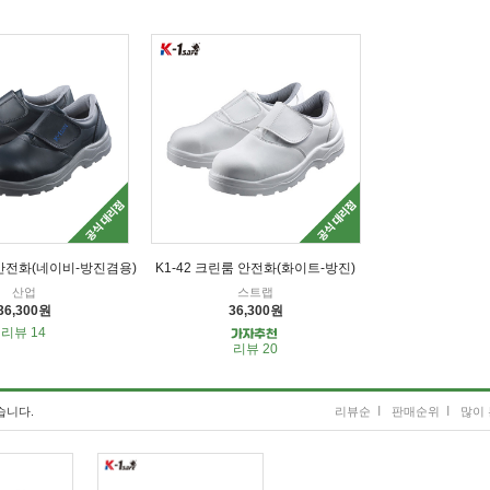
 안전화(네이비-방진겸용)
K1-42 크린룸 안전화(화이트-방진)
산업
스트랩
36,300원
36,300원
리뷰 14
리뷰 20
I
I
습니다.
리뷰순
판매순위
많이 