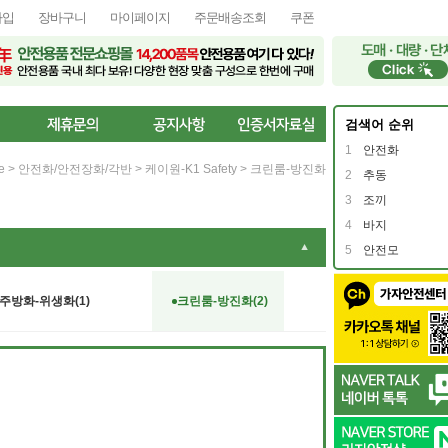
가입
장바구니
마이페이지
주문배송조회
쿠폰
검색어 순위
1
안전화
e
>
안전화/안전장화/각반
>
케이원-K1 Safety
>
크린룸-방진화
2
추동
3
조끼
4
바지
▼
5
안전모
주방화-위생화(1)
크린룸-방진화(2)