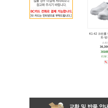
K1-42 크린룸
트-방
스트
36,3
리뷰 