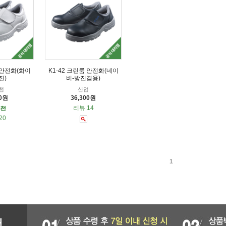
 안전화(화이
K1-42 크린룸 안전화(네이
진)
비-방진겸용)
랩
산업
00원
36,300원
리뷰 14
20
1