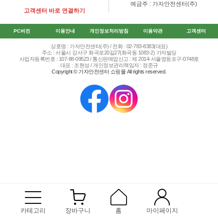
예금주 : 가자안전센터(주)
고객센터 바로 연결하기
PC버전
이용안내
개인정보처리방침
이용약관
고객센터
상호명 : 가자안전센터(주) / 전화 : 02-783-8383(대표)
주소 : 서울시 강서구 화곡로20길27(화곡동 1083-2) 가자빌딩
사업자등록번호 : 107-88-09523 / 통신판매업신고 : 제 2014-서울영등포구-0748호
대표 : 조현성 / 개인정보관리책임자 : 정준규
Copyright © 가자안전센터 쇼핑몰 All rights reserved.
카테고리
장바구니
홈
마이페이지