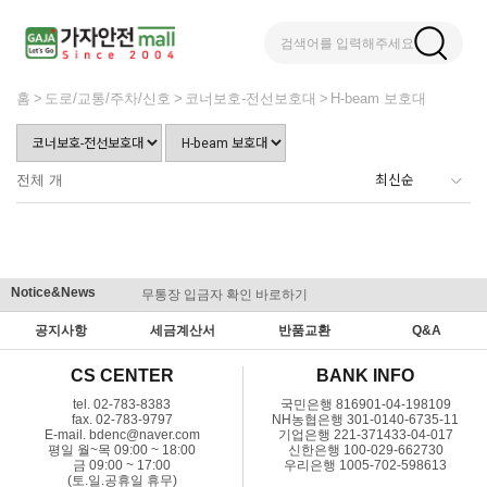
검색어를 입력해주세요
홈
도로/교통/주차/신호
코너보호-전선보호대
H-beam 보호대
전체
개
Notice&News
무통장 입금자 확인 바로하기
맞춤결제 
공지사항
세금계산서
반품교환
Q&A
CS CENTER
BANK INFO
tel. 02-783-8383
국민은행 816901-04-198109
fax. 02-783-9797
NH농협은행 301-0140-6735-11
E-mail. bdenc@naver.com
기업은행 221-371433-04-017
평일 월~목 09:00 ~ 18:00
신한은행 100-029-662730
금 09:00 ~ 17:00
우리은행 1005-702-598613
(토.일.공휴일 휴무)