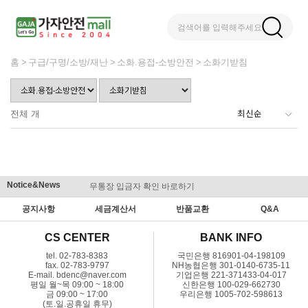
검색어를 입력해주세요
홈
구급/구명/소방/재난
소화.용접-소방안전
소화기받침
전체
개
Notice&News
무통장 입금자 확인 바로하기
맞춤결제 
공지사항
세금계산서
반품교환
Q&A
CS CENTER
BANK INFO
tel. 02-783-8383
국민은행 816901-04-198109
fax. 02-783-9797
NH농협은행 301-0140-6735-11
E-mail. bdenc@naver.com
기업은행 221-371433-04-017
평일 월~목 09:00 ~ 18:00
신한은행 100-029-662730
금 09:00 ~ 17:00
우리은행 1005-702-598613
(토.일.공휴일 휴무)