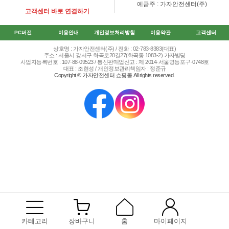
예금주 : 가자안전센터(주)
고객센터 바로 연결하기
PC버전
이용안내
개인정보처리방침
이용약관
고객센터
상호명 : 가자안전센터(주) / 전화 : 02-783-8383(대표)
주소 : 서울시 강서구 화곡로20길27(화곡동 1083-2) 가자빌딩
사업자등록번호 : 107-88-09523 / 통신판매업신고 : 제 2014-서울영등포구-0748호
대표 : 조현성 / 개인정보관리책임자 : 정준규
Copyright © 가자안전센터 쇼핑몰 All rights reserved.
카테고리
장바구니
홈
마이페이지