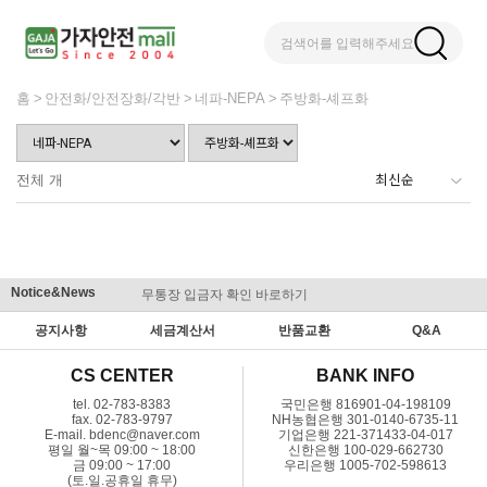
검색어를 입력해주세요
홈
안전화/안전장화/각반
네파-NEPA
주방화-셰프화
전체
개
Notice&News
무통장 입금자 확인 바로하기
맞춤결제 
공지사항
세금계산서
반품교환
Q&A
CS CENTER
BANK INFO
tel. 02-783-8383
국민은행 816901-04-198109
fax. 02-783-9797
NH농협은행 301-0140-6735-11
E-mail. bdenc@naver.com
기업은행 221-371433-04-017
평일 월~목 09:00 ~ 18:00
신한은행 100-029-662730
금 09:00 ~ 17:00
우리은행 1005-702-598613
(토.일.공휴일 휴무)