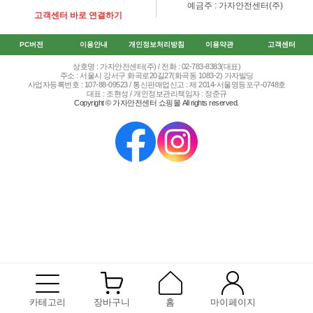
예금주 : 가자안전센터(주)
고객센터 바로 연결하기
PC버전
이용안내
개인정보처리방침
이용약관
고객센터
상호명 : 가자안전센터(주) / 전화 : 02-783-8383(대표)
주소 : 서울시 강서구 화곡로20길27(화곡동 1083-2) 가자빌딩
사업자등록번호 : 107-88-09523 / 통신판매업신고 : 제 2014-서울영등포구-0748호
대표 : 조현성 / 개인정보관리책임자 : 정준규
Copyright © 가자안전센터 쇼핑몰 All rights reserved.
카테고리
장바구니
홈
마이페이지