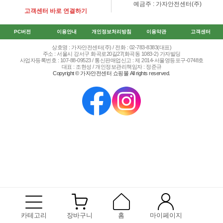
예금주 : 가자안전센터(주)
고객센터 바로 연결하기
PC버전
이용안내
개인정보처리방침
이용약관
고객센터
상호명 : 가자안전센터(주) / 전화 : 02-783-8383(대표)
주소 : 서울시 강서구 화곡로20길27(화곡동 1083-2) 가자빌딩
사업자등록번호 : 107-88-09523 / 통신판매업신고 : 제 2014-서울영등포구-0748호
대표 : 조현성 / 개인정보관리책임자 : 정준규
Copyright © 가자안전센터 쇼핑몰 All rights reserved.
카테고리
장바구니
홈
마이페이지