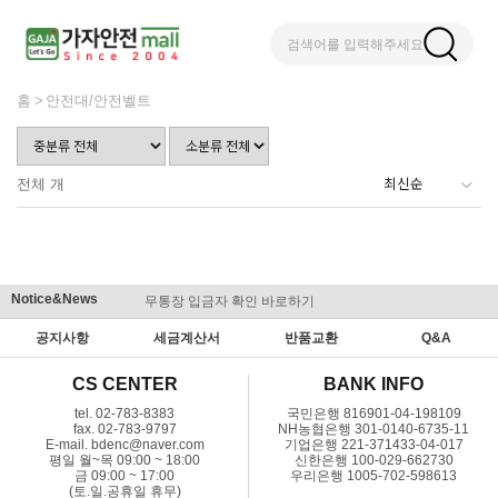
검색어를 입력해주세요
홈
안전대/안전벨트
전체
개
Notice&News
무통장 입금자 확인 바로하기
맞춤결제 
공지사항
세금계산서
반품교환
Q&A
CS CENTER
BANK INFO
tel. 02-783-8383
국민은행 816901-04-198109
fax. 02-783-9797
NH농협은행 301-0140-6735-11
E-mail. bdenc@naver.com
기업은행 221-371433-04-017
평일 월~목 09:00 ~ 18:00
신한은행 100-029-662730
금 09:00 ~ 17:00
우리은행 1005-702-598613
(토.일.공휴일 휴무)