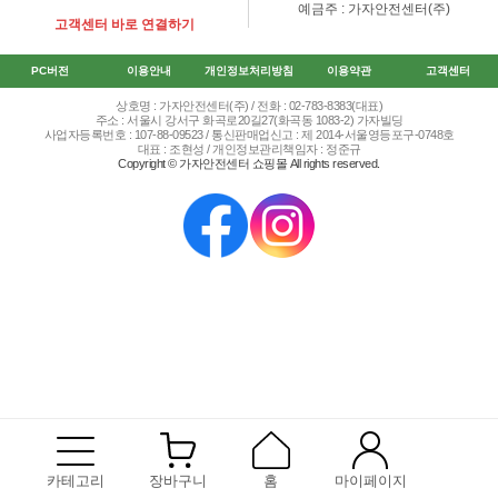
예금주 : 가자안전센터(주)
고객센터 바로 연결하기
PC버전
이용안내
개인정보처리방침
이용약관
고객센터
상호명 : 가자안전센터(주) / 전화 : 02-783-8383(대표)
주소 : 서울시 강서구 화곡로20길27(화곡동 1083-2) 가자빌딩
사업자등록번호 : 107-88-09523 / 통신판매업신고 : 제 2014-서울영등포구-0748호
대표 : 조현성 / 개인정보관리책임자 : 정준규
Copyright © 가자안전센터 쇼핑몰 All rights reserved.
카테고리
장바구니
홈
마이페이지