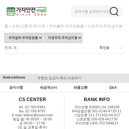
검색어를 입력해주세요
홈
도로/교통/주차/신호
주차블럭-주차장용품
지정주차-주차금지봉
전체
개
Notice&News
무통장 입금자 확인 바로하기
맞춤결제 
공지사항
세금계산서
반품교환
Q&A
CS CENTER
BANK INFO
tel. 02-783-8383
국민은행 816901-04-198109
fax. 02-783-9797
NH농협은행 301-0140-6735-11
E-mail. bdenc@naver.com
기업은행 221-371433-04-017
평일 월~목 09:00 ~ 18:00
신한은행 100-029-662730
금 09:00 ~ 17:00
우리은행 1005-702-598613
(토.일.공휴일 휴무)