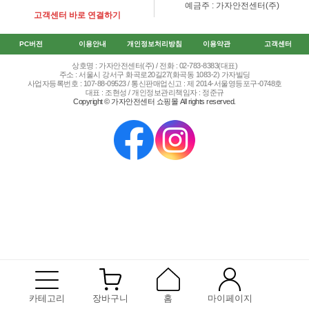
예금주 : 가자안전센터(주)
고객센터 바로 연결하기
PC버전
이용안내
개인정보처리방침
이용약관
고객센터
상호명 : 가자안전센터(주) / 전화 : 02-783-8383(대표)
주소 : 서울시 강서구 화곡로20길27(화곡동 1083-2) 가자빌딩
사업자등록번호 : 107-88-09523 / 통신판매업신고 : 제 2014-서울영등포구-0748호
대표 : 조현성 / 개인정보관리책임자 : 정준규
Copyright © 가자안전센터 쇼핑몰 All rights reserved.
카테고리
장바구니
홈
마이페이지