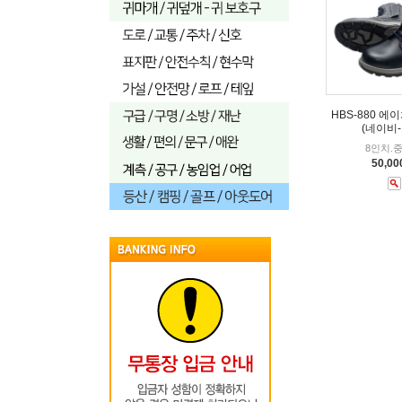
HBS-880 에
(네이비-
8인치.
50,0