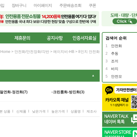
가입
장바구니
마이페이지
주문배송조회
쿠폰
검색어 순위
1
안전화
Home
>
안전화/안전장화/각반
>
에이치비-HB
>
8인치 안전화
2
추동
3
조끼
4
바지
▼
5
안전모
절연화-정전화(7)
크린룸화-방진화(3)
I
I
I
I
I
본 상품
신제품
낮은가격
높은가격
상품명
제조사