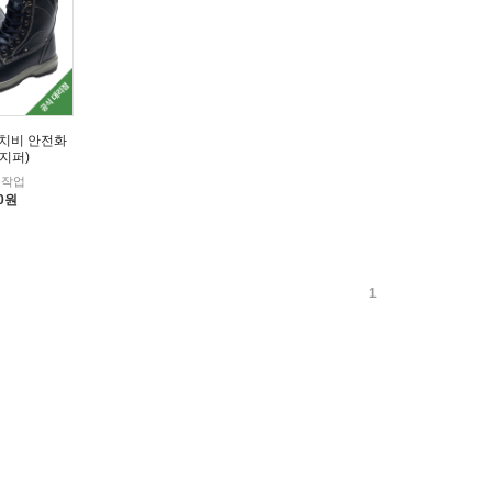
이치비 안전화
지퍼)
중작업
00원
1