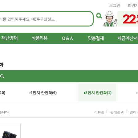
로그인
회원
화
리
10)
6인치 안전화(6)
8인치 안전화(1)
I
I
습니다.
리뷰순
판매순위
많이 