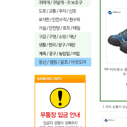
YP-카이로스 
논
1
개의 상품이 있