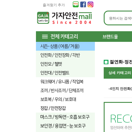
즐겨찾기 추가
절연화-정
상세 카테고
4인치 안전화(