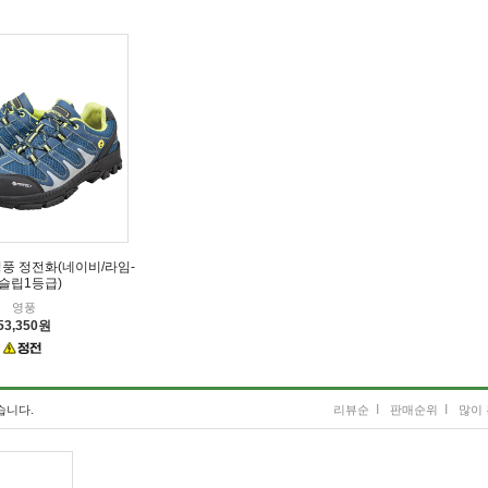
영풍 정전화(네이비/라임-
슬립1등급)
영풍
53,350원
I
I
습니다.
리뷰순
판매순위
많이 