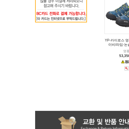
YP-카이로스 
이비/라임-논
영
53,3