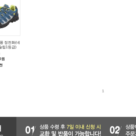
영풍 정전화(네
슬립1등급)
풍
50원
1