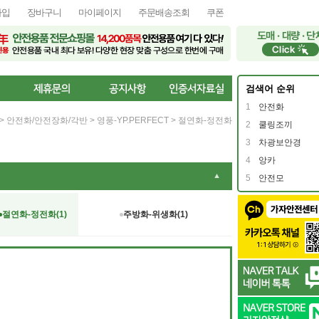
가입
장바구니
마이페이지
주문배송조회
쿠폰
검색어 순위
1
안전화
>
안전화/안전장화/각반
>
영풍-YP.PERFECT
>
절연화-정전화
2
쿨링조끼
3
차광보안경
4
앙카
▼
5
안전모
절연화-정전화(1)
주방화-위생화(1)