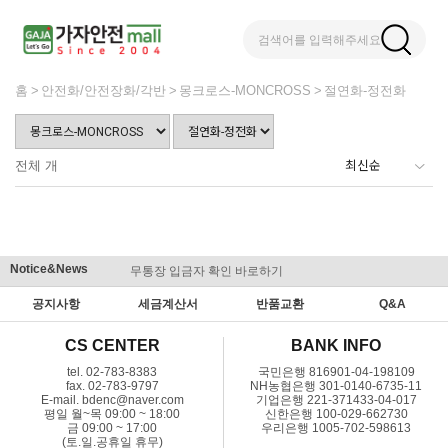
검색어를 입력해주세요
홈
안전화/안전장화/각반
몽크로스-MONCROSS
절연화-정전화
전체
개
Notice&News
무통장 입금자 확인 바로하기
맞춤결제 
공지사항
세금계산서
반품교환
Q&A
CS CENTER
BANK INFO
tel. 02-783-8383
국민은행 816901-04-198109
fax. 02-783-9797
NH농협은행 301-0140-6735-11
E-mail. bdenc@naver.com
기업은행 221-371433-04-017
평일 월~목 09:00 ~ 18:00
신한은행 100-029-662730
금 09:00 ~ 17:00
우리은행 1005-702-598613
(토.일.공휴일 휴무)