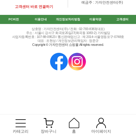
예금주 : 가자안전센터(주)
고객센터 바로 연결하기
PC버전
이용안내
개인정보처리방침
이용약관
고객센터
상호명 : 가자안전센터(주) / 전화 : 02-783-8383(대표)
주소 : 서울시 강서구 화곡로20길27(화곡동 1083-2) 가자빌딩
사업자등록번호 : 107-88-09523 / 통신판매업신고 : 제 2014-서울영등포구-0748호
대표 : 조현성 / 개인정보관리책임자 : 정준규
Copyright © 가자안전센터 쇼핑몰 All rights reserved.
카테고리
장바구니
홈
마이페이지