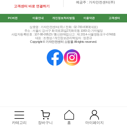
예금주 : 가자안전센터(주)
고객센터 바로 연결하기
PC버전
이용안내
개인정보처리방침
이용약관
고객센터
상호명 : 가자안전센터(주) / 전화 : 02-783-8383(대표)
주소 : 서울시 강서구 화곡로20길27(화곡동 1083-2) 가자빌딩
사업자등록번호 : 107-88-09523 / 통신판매업신고 : 제 2014-서울영등포구-0748호
대표 : 조현성 / 개인정보관리책임자 : 정준규
Copyright © 가자안전센터 쇼핑몰 All rights reserved.
카테고리
장바구니
홈
마이페이지