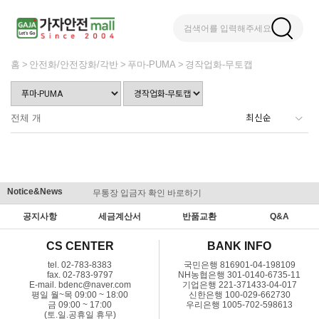
검색어를 입력해주세요
홈
안전화/안전장화/각반
푸마-PUMA
경작업화-무토캡
전체
개
Notice&News
무통장 입금자 확인 바로하기
맞춤결제 
공지사항
세금계산서
반품교환
Q&A
CS CENTER
BANK INFO
tel. 02-783-8383
국민은행 816901-04-198109
fax. 02-783-9797
NH농협은행 301-0140-6735-11
E-mail. bdenc@naver.com
기업은행 221-371433-04-017
평일 월~목 09:00 ~ 18:00
신한은행 100-029-662730
금 09:00 ~ 17:00
우리은행 1005-702-598613
(토.일.공휴일 휴무)