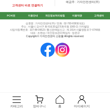
예금주 : 가자안전센터(주)
고객센터 바로 연결하기
PC버전
이용안내
개인정보처리방침
이용약관
고객센터
상호명 : 가자안전센터(주) / 전화 : 02-783-8383(대표)
주소 : 서울시 강서구 화곡로20길27(화곡동 1083-2) 가자빌딩
사업자등록번호 : 107-88-09523 / 통신판매업신고 : 제 2014-서울영등포구-0748호
대표 : 조현성 / 개인정보관리책임자 : 정준규
Copyright © 가자안전센터 쇼핑몰 All rights reserved.
카테고리
장바구니
홈
마이페이지