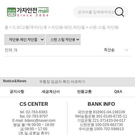
검색어를 입력해주세요
홈
도로/교통/주차/신호
차단봉-체인.차단줄
스텐.스틸 차단봉
전체
개
Notice&News
무통장 입금자 확인 바로하기
맞춤결제 
공지사항
세금계산서
반품교환
Q&A
CS CENTER
BANK INFO
tel. 02-783-8383
국민은행 816901-04-198109
fax. 02-783-9797
NH농협은행 301-0140-6735-11
E-mail. bdenc@naver.com
기업은행 221-371433-04-017
평일 월~목 09:00 ~ 18:00
신한은행 100-029-662730
금 09:00 ~ 17:00
우리은행 1005-702-598613
(토.일.공휴일 휴무)