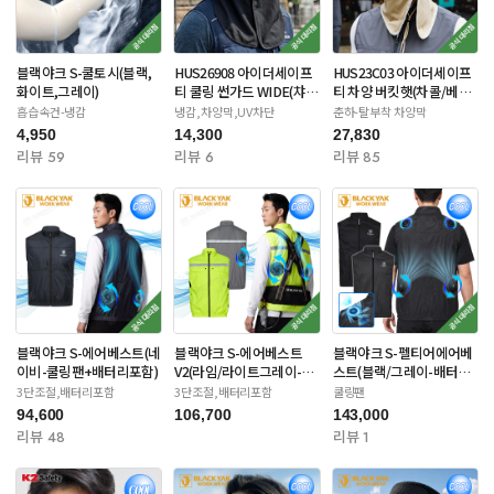
블랙야크 S-쿨토시(블랙,
HUS26908 아이더세이프
HUS23C03 아이더세이프
화이트,그레이)
티 쿨링 썬가드 WIDE(챠
티 차양 버킷햇(차콜/베이
콜/네이비)
지/라이트카키)
흡습속건-냉감
냉감,차양막,UV차단
춘하-탈부착 차양막
4,950
14,300
27,830
리뷰 59
리뷰 6
리뷰 85
블랙야크 S-에어베스트(네
블랙야크 S-에어베스트
블랙야크 S-펠티어에어베
이비-쿨링팬+배터리포함)
V2(라임/라이트그레이-쿨
스트(블랙/그레이-배터리
링팬) 배터리포함
별도)
3단조절,배터리포함
3단조절,배터리포함
쿨링팬
94,600
106,700
143,000
리뷰 48
리뷰 1