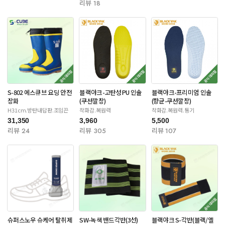
리뷰 18
S-802 에스큐브 요딩 안전
블랙야크-고탄성PU 인솔
블랙야크-프리미엄 인솔
장화
(쿠션깔창)
(향균-쿠션깔창)
H31cm.방탄내답판.조임끈
착화감.복원력
착화감.복원력.통기
31,350
3,960
5,500
리뷰 24
리뷰 305
리뷰 107
슈퍼스노우 슈케어 탈취제
SW-녹색 밴드각반(3선)
블랙야크 S-각반(블랙/옐