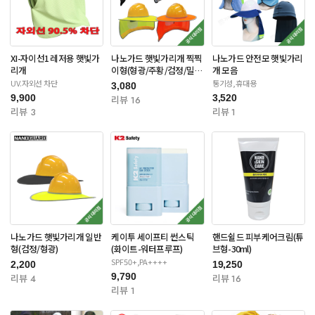
XI-자이선1 레저용 햇빛가
나노가드 햇빛가리개 찍찍
나노가드 안전모 햇빛가리
리개
이형(형광/주황/검정/밀리
개 모음
터리)
UV.자외선 차단
통기성,휴대용
3,080
9,900
3,520
리뷰 16
리뷰 3
리뷰 1
나노가드 햇빛가리개 일반
케이투 세이프티 썬스틱
핸드쉴드 피부케어크림(튜
형(검정/형광)
(화이트-워터프루프)
브형-30ml)
SPF50+,PA++++
2,200
19,250
9,790
리뷰 4
리뷰 16
리뷰 1