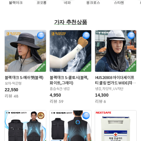
블랙야크
코오롱
네파
몽크로스
스타젠
가자 추천상품
블랙야크 S-메쉬햇(블랙)
블랙야크 S-쿨토시(블랙,
HUS26908 아이더세이프
화이트,그레이)
티 쿨링 썬가드 WIDE(챠
모자-턱끈형
콜/네이비)
흡습속건-냉감
냉감,차양막,UV차단
22,550
4,950
14,300
리뷰 48
리뷰 59
리뷰 6