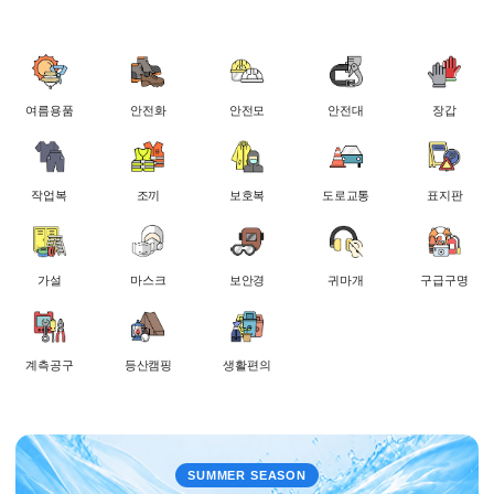
여름용품
안전화
안전모
안전대
장갑
작업복
조끼
보호복
도로교통
표지판
가설
마스크
보안경
귀마개
구급구명
계측공구
등산캠핑
생활편의
SUMMER SEASON