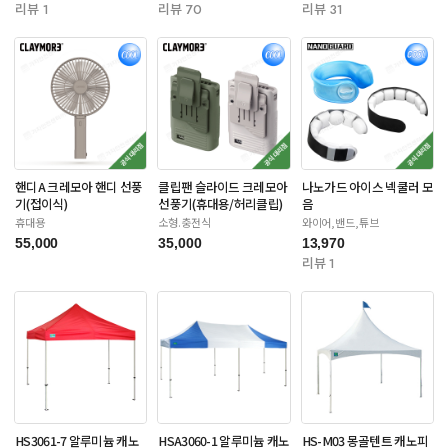
리뷰 1
리뷰 70
리뷰 31
핸디A 크레모아 핸디 선풍
클립팬 슬라이드 크레모아
나노가드 아이스 넥쿨러 모
기(접이식)
선풍기(휴대용/허리클립)
음
휴대용
소형.충전식
와이어,밴드,튜브
55,000
35,000
13,970
리뷰 1
HS3061-7 알루미늄 캐노
HSA3060-1 알루미늄 캐노
HS-M03 몽골텐트 캐노피