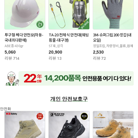
투구형 쎄다 안전모(자동-
TA-20 전체식 안전대(웨빙
3M-슈퍼그립200 장갑(내
국내최다판매)
죔줄-대구경)
오일)
ABE종-430gr
ST훅,삼각
정밀조립,차량정비,물류,원예
5,060
20,900
2,530
리뷰 714
리뷰 13
리뷰 72
개인 안전보호구
안전화