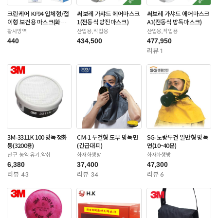
크린케어 KF94 입체형/접
써보레 가샤드 에어마스크
써보레 가샤드 에어마스크
이형 보건용 마스크(화이
1(전동식 방진마스크)
A1(전동식 방독마스크)
트/블랙-대형)
황사방역
산업용,작업용
산업용,작업용
440
434,500
477,950
리뷰 1
3M-3311K 100 방독정화
CM-1 두건형 도부 방독면
SG-노랑두건 일반형 방독
통(3200용)
(긴급대피)
면(10~40분)
단구-농약.유기.악취
화재화생방
화재화생방
6,380
37,400
47,300
리뷰 43
리뷰 34
리뷰 6