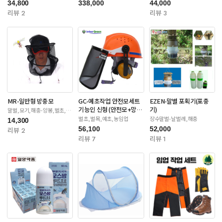
34,800
338,000
44,000
리뷰 2
리뷰 3
MR-일반형 방충모
GC-예초작업 안전모세트
EZEN-말벌 포획기(포충
기능인 신형 (안전모+망
기)
말벌,모기,해충-양봉,벌초,제
초
+귀마개)
벌초,벌목,예초,농임업
장수말벌-날벌레,해충
14,300
56,100
52,000
리뷰 2
리뷰 7
리뷰 1