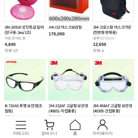
3M-2091K 방진특급 필터
HK-1단 마스크보관함
3M-크로스형 마스크가방
(양구용-2ea/1조)
(전면형 면체용)
176,000
석면,방사능,용
블랙-22*21cm
접-6000/65020/7000S
4,840
12,650
리뷰 27
리뷰 4
B-710AS 투명 보안경(조
3M-332AF 고글형 보안경
3M-454AF 고글형 보안경
절형)
(40651-직접통풍)
(40305-간접통풍)
오토스
충격방지
충격/물질튐방지
9,350
3,630
14,300
리뷰 175
리뷰 9
리뷰 12
카테고리
장바구니
홈
마이페이지