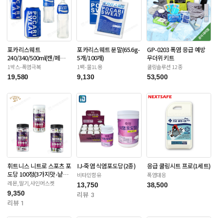
포카리스웨트
포카리스웨트 분말(65.6g-
GP-0203 폭염 응급 예방
240/340/500ml(캔/페
5개/100개)
무더위키트
트-12/20/24/30입)
1박스-폭염극복
1팩-물1L용
쿨링솔루션 12종
19,580
9,130
53,500
휘트니스 니트로 스포츠 포
IJ-죽염 식염포도당(2종)
응급 쿨링시트 프로(1세트)
도당 100정(3가지맛-낱개
비타민함유
폭염대응
포장)
레몬,딸기,샤인머스켓
13,750
38,500
9,350
리뷰 3
리뷰 1