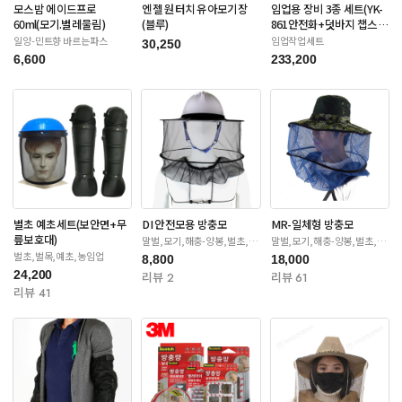
모스밤 에이드프로
엔젤 원터치 유아모기장
임업용 장비 3종 세트(YK-
60ml(모기.벌레물림)
(블루)
861안전화+덧바지 챕스
+안전장갑)
일양-민트향 바르는파스
임업작업세트
30,250
6,600
233,200
벌초 예초세트(보안면+무
DI 안전모용 방충모
MR-일체형 방충모
릎보호대)
말벌,모기,해충-양봉,벌초,제
말벌,모기,해충-양봉,벌초,제
초
초
벌초,벌목,예초,농임업
8,800
18,000
24,200
리뷰 2
리뷰 61
리뷰 41