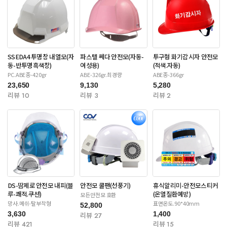
SSEDA4 투명창 내열모(자
파스텔 쎄다 안전모(자동-
투구형 화기감시자 안전모
동-반투명흑색창)
여성용)
(적색.자동)
PC.ABE종-420gr
ABE-326gr.최경량
ABE종-366gr
23,650
9,130
5,280
리뷰 10
리뷰 3
리뷰 2
DS-땀제로 안전모 내피(블
안전모 쿨팬(선풍기)
휴식알리미-안전모스티커
루-쾌적.쿠션)
(온열질환예방)
모든안전모 호환
망사.메쉬-탈부착형
표면온도.90*40mm
52,800
3,630
1,400
리뷰 27
리뷰 421
리뷰 15