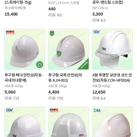
(스프레이형-75g)
로우-밴드형.스트랩)
B10*L29.5cm-스트랩
특수목적코팅제
B8*L29cm
440
15,400
3,300
리뷰 90
리뷰 83
투구형 쎄다 안전모(자동-
투구형 국제 안전모(자
A형 투명창 보안경 코브 안
국내최다판매)
동.KJH-001)
전모(자동.COV-HF001A)
ABE종-430gr
ABE종-366gr
ABE종 436gr
5,060
4,400
12,650
리뷰 714
리뷰 178
리뷰 84