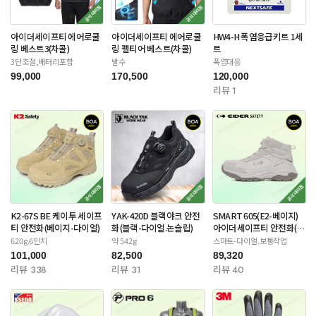
아이더세이프티 에어로쿨
아이더세이프티 에어로쿨
HW4-H 폭염응급키트 1세
링 베스트3(차콜)
링 펠티어 베스트(차콜)
트
3단조절,배터리포함
발수
폭염대응
99,000
170,500
120,000
리뷰 1
K2-67S BE 케이투 세이프
YAK-420D 블랙야크 안전
SMART 605(E2-베이지)
티 안전화(베이지-다이얼)
화(블랙-다이얼.논슬립)
아이더세이프티 안전화(스
틸토캡)
620g.6인치
약 542g
스마트-다이얼.보통작업
101,000
82,500
89,320
리뷰 338
리뷰 31
리뷰 40