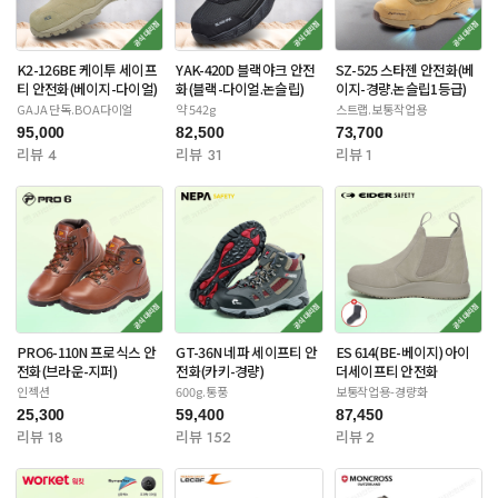
K2-126BE 케이투 세이프
YAK-420D 블랙야크 안전
SZ-525 스타젠 안전화(베
티 안전화(베이지-다이얼)
화(블랙-다이얼.논슬립)
이지-경량.논슬립1등급)
GAJA 단독.BOA다이얼
약 542g
스트랩.보통작업용
95,000
82,500
73,700
리뷰 4
리뷰 31
리뷰 1
PRO6-110N 프로식스 안
GT-36N 네파 세이프티 안
ES 614(BE-베이지) 아이
전화(브라운-지퍼)
전화(카키-경량)
더세이프티 안전화
인젝션
600g.통풍
보통작업용-경량화
25,300
59,400
87,450
리뷰 18
리뷰 152
리뷰 2