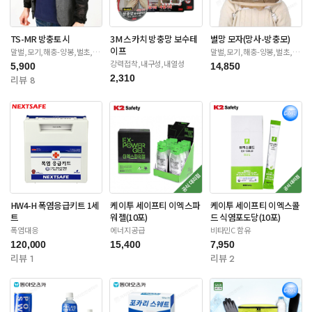
TS-MR 방충토시
3M 스카치 방충망 보수테
벌망 모자(망사-방충모)
이프
말벌,모기,해충-양봉,벌초,제
말벌,모기,해충-양봉,벌초,제
초
초
강력접착,내구성,내열성
5,900
14,850
2,310
리뷰 8
HW4-H 폭염응급키트 1세
케이투 세이프티 이엑스파
케이투 세이프티 이엑스콜
트
워젤(10포)
드 식염포도당(10포)
폭염대응
에너지공급
비타민C 함유
120,000
15,400
7,950
리뷰 1
리뷰 2