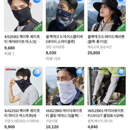
IUS25901 케이투 세이프
블랙야크 S-아이스멀티넥
블랙야크 S-와이드메쉬햇
티 에어라이트 마스크(블
(네이비.스카이블루)
(블랙-통기성)
랙/아이보리)
냉감-남여공용
메쉬소재,흡습속건
9,680
8,030
25,800
리뷰 1
리뷰 125
IUA21910 케이투 세이프
HUS23905 아이더세이프
HUS23901 아이더세이프
티 하이크 넥스카프(네이
티 쿨링 넥마스크(블랙/화
티 UV CUT 쿨링토시(3색)
비/화이트/베이지)
이트/카키)
귀걸이/냉감원단/시야확보/자
귀걸이형
블랙,베이지,화이트
외선차단
9,900
10,120
4,840