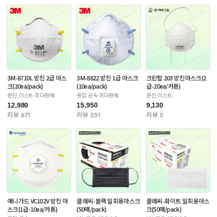
3M-8710L 방진 2급 마스
3M-8822 방진 1급 마스크
크린탑 203 방진마스크(2
크(20ea/pack)
(10ea/pack)
급-20ea/카톤)
분진,미스트-최다판매
용접.금속-최다판매
분진,미스트
12,980
15,950
9,130
리뷰 671
리뷰 251
리뷰 5
애니가드 VC102V 방진 마
클래씨-블랙 일회용마스크
클래씨-화이트 일회용마스
스크(1급-10ea/카톤)
(50매/pack)
크(50매/pack)