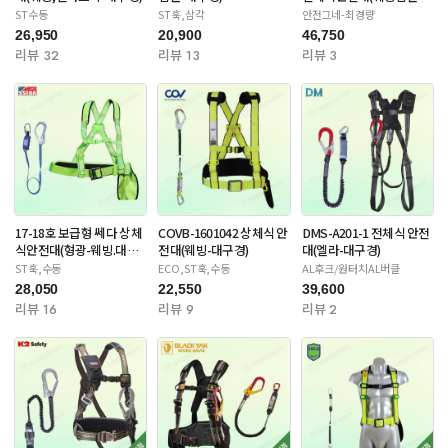
대구경)
ST수동
ST훅,삼각
안전그네-최경량
26,950
20,900
46,750
리뷰 32
리뷰 13
리뷰 3
17-18호 보급형 쎄다 상체
COVB-1601042 상체식 안
DMS-A201-1 전체식 안전
식안전대(형광-웨빙.대구
전대(웨빙-대구경)
대(엘라-대구경)
경)
ST훅,수동
ECO,ST훅,수동
AL후크/원터치AL버클
28,050
22,550
39,600
리뷰 16
리뷰 9
리뷰 2