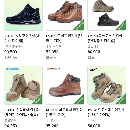
ZB-171S 워킷 안전화(네
LS-621 르까프 안전화(브
XM-5D 몽크로스 안전화
이비-다이얼)
라운-지퍼)
(카키/블랙-다이얼)
580g.방수내피
경량-다목적
절연기능
93,500
53,350
86,900
리뷰 65
리뷰 9
리뷰 8
CB-601 컬럼비아 안전화
MT-68B 마운티아 안전화
PS-28 프로스펙스 안전화
(베이지-다이얼.논슬립)
(브라운-지퍼)
(브라운-다이얼)
생활방수
3m반사
650g
94,350
35,200
50,000