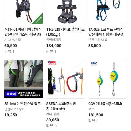
MTH-01 마운티아 상체식
THZ-219 세이프짚 하네스
TA-022-L 르까프 전체식
안전대(엘라스틱-대구경)
(1,051gr)
안전대(웨빙죔줄-대구경)
AL후크/스틸
암벽레저용
안전그네-ST훅
60,500
184,000
38,500
리뷰 1
리뷰 1
3S-쭉쭉이 안전스텝 벨트
SSEDA-로립(추락방
COV 미니블럭(3~8.5M)
지-16mm용)
안전대보조장치
코브
쎄다-상하
19,250
181,500
39,050
리뷰 3
리뷰 3