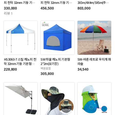
피 천막 32mm 기둥 기본
피 천막 32mm 기둥 기본
3X3m/4X4m/5X5m(주문
형 3X3m(주문제작품)
형 3X6m(주문제작품)
제작품)
330,000
456,500
803,000
리뷰 1
HS3060-7 스틸 캐노피 천
SW 하울 캐노피 기본형
SW-바론 레트로 무지개 파
막 32mm 기둥 기본형
2*2m(모기장)
라솔
3X3m(주문제작품)
벽면포함
228,800
34,540
305,800