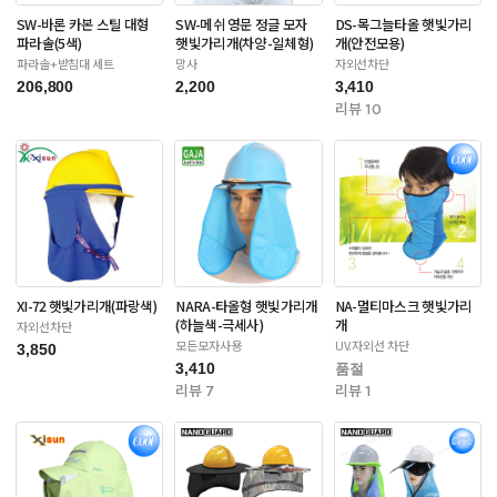
SW-바론 카본 스틸 대형
SW-메쉬 영문 정글 모자
DS-목그늘타올 햇빛가리
파라솔(5색)
햇빛가리개(차양-일체형)
개(안전모용)
파라솔+받침대 세트
망사
자외선차단
206,800
2,200
3,410
리뷰 10
XI-72 햇빛가리개(파랑색)
NARA-타올형 햇빛가리개
NA-멀티마스크 햇빛가리
(하늘색-극세사)
개
자외선차단
모든모자사용
UV.자외선 차단
3,850
3,410
품절
리뷰 7
리뷰 1