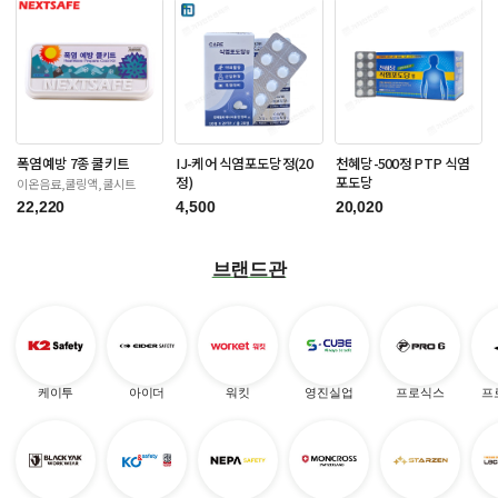
폭염예방 7종 쿨키트
IJ-케어 식염포도당정(20
천혜당-500정 PTP 식염
정)
포도당
이온음료,쿨링액,쿨시트
22,220
4,500
20,020
브랜드관
케이투
아이더
워킷
영진실업
프로식스
프