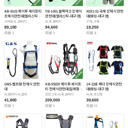
KB-9101 케이투 세이프티
YB-1001 블랙야크 상체식
K031-51 국제 상체식 안전
상체식안전대(엘라스틱-
안전대(엘라스틱-대구경)
대(웨빙-대구경)
대구경)
브라운 AL,원터치
AL훅,원터치
ST훅,수동
89,100
94,600
19,250
리뷰 1
리뷰 1
리뷰 3
GNS-벨트형 전체식 안전
KB-9503Y 케이투 세이프
14-23호 쎄다 상체식안전
대
티 전체식안전대(일체형죔
대(웨빙-대구경)
줄-더블대구경)
AL원터치-AL엘라
안전그네-AL훅,원터치
AL훅,최신형
41,800
209,000
39,600
리뷰 1
리뷰 1
리뷰 11