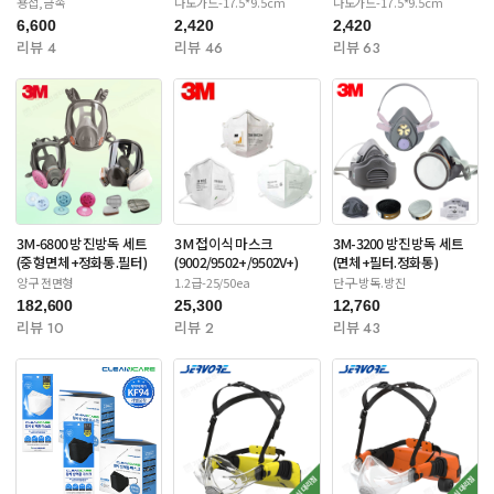
용접,금속
나노가드-17.5*9.5cm
나노가드-17.5*9.5cm
6,600
2,420
2,420
리뷰 4
리뷰 46
리뷰 63
3M-6800 방진방독 세트
3M 접이식 마스크
3M-3200 방진방독 세트
(중형면체+정화통.필터)
(9002/9502+/9502V+)
(면체+필터.정화통)
양구 전면형
1.2급-25/50ea
단구-방독.방진
182,600
25,300
12,760
리뷰 10
리뷰 2
리뷰 43