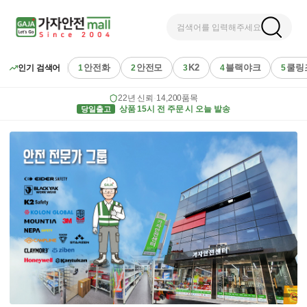
검색어를 입력해주세요
안전화
안전모
K2
블랙야크
쿨링
인기 검색어
1
2
3
4
5
22년 신뢰
·
14,200품목
당일출고
상품 15시 전 주문 시 오늘 발송