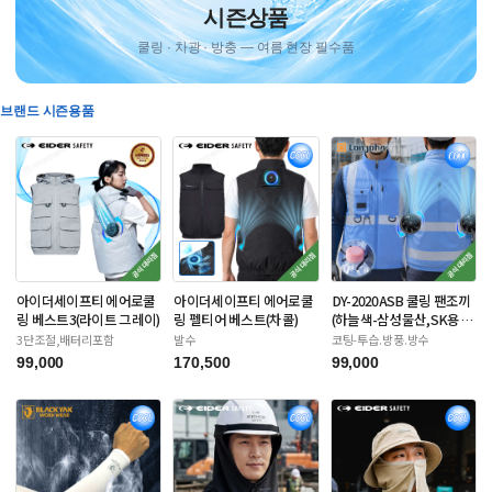
시즌상품
쿨링 · 차광 · 방충 — 여름 현장 필수품
브랜드 시즌용품
아이더세이프티 에어로쿨
아이더세이프티 에어로쿨
DY-2020ASB 쿨링 팬조끼
링 베스트3(라이트 그레이)
링 펠티어 베스트(차콜)
(하늘색-삼성물산,SK용)
배터리포함
3단조절,배터리포함
발수
코팅-투습.방풍.방수
99,000
170,500
99,000