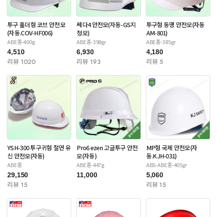
투구 홀더형 코브 안전모
쎄다4 안전모(자동-GS지
투구형 동명 안전모(자동
(자동.COV-HF006)
정모)
AM-801)
ABE종-400g
ABE종-398gr
ABE종-385gr
4,510
6,930
4,180
리뷰 1020
리뷰 193
리뷰 5
YSH-300 투구귀형 절연 유
Pro6 ezen 고글투구 안전
MP형 국제 안전모(자
신 안전모(자동)
모(자동)
동.KJH-031)
ABE종
ABE종-447g
ABS-ABE종-405gr
29,150
11,000
5,060
리뷰 15
리뷰 15