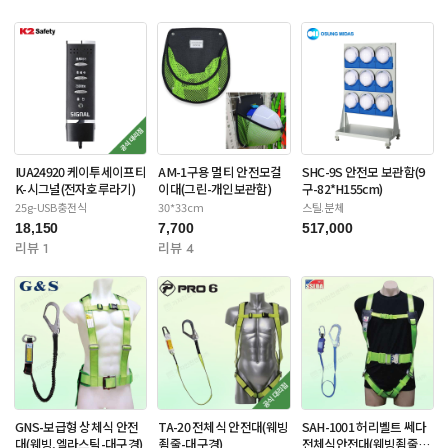
IUA24920 케이투세이프티
AM-1구용 멀티 안전모걸
SHC-9S 안전모 보관함(9
K-시그널(전자호루라기)
이대(그린-개인보관함)
구-82*H155cm)
25g-USB충전식
30*33cm
스틸.분체
18,150
7,700
517,000
리뷰 1
리뷰 4
GNS-보급형 상체식 안전
TA-20 전체식 안전대(웨빙
SAH-1001 허리벨트 쎄다
대(웨빙,엘라스틱-대구경)
죔줄-대구경)
전체식안전대(웨빙죔줄-