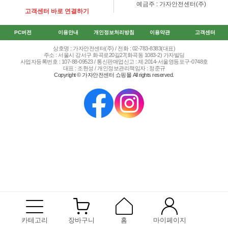
예금주 : 가자안전센터(주)
고객센터 바로 연결하기
PC버전
이용안내
개인정보처리방침
이용약관
고객센터
상호명 : 가자안전센터(주) / 전화 : 02-783-8383(대표)
주소 : 서울시 강서구 화곡로20길27(화곡동 1083-2) 가자빌딩
사업자등록번호 : 107-88-09523 / 통신판매업신고 : 제 2014-서울영등포구-0748호
대표 : 조현성 / 개인정보관리책임자 : 정준규
Copyright © 가자안전센터 쇼핑몰 All rights reserved.
카테고리
장바구니
홈
마이페이지