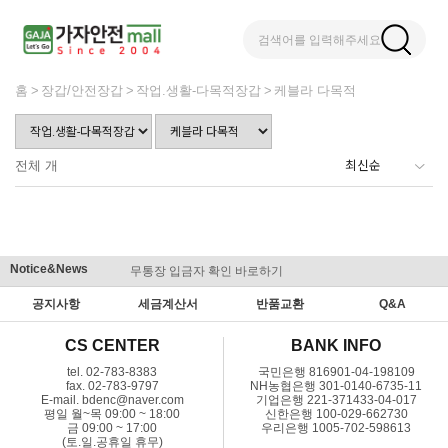
검색어를 입력해주세요
홈
장갑/안전장갑
작업.생활-다목적장갑
케블라 다목적
전체
개
Notice&News
무통장 입금자 확인 바로하기
맞춤결제 
공지사항
세금계산서
반품교환
Q&A
CS CENTER
BANK INFO
tel. 02-783-8383
국민은행 816901-04-198109
fax. 02-783-9797
NH농협은행 301-0140-6735-11
E-mail. bdenc@naver.com
기업은행 221-371433-04-017
평일 월~목 09:00 ~ 18:00
신한은행 100-029-662730
금 09:00 ~ 17:00
우리은행 1005-702-598613
(토.일.공휴일 휴무)