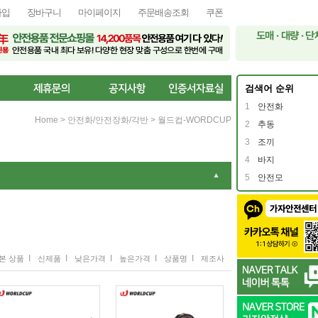
가입
장바구니
마이페이지
주문배송조회
쿠폰
검색어 순위
1
안전화
Home
>
안전화/안전장화/각반
>
월드컵-WORDCUP
2
추동
3
조끼
4
바지
▼
5
안전모
I
I
I
I
I
본 상품
신제품
낮은가격
높은가격
상품명
제조사