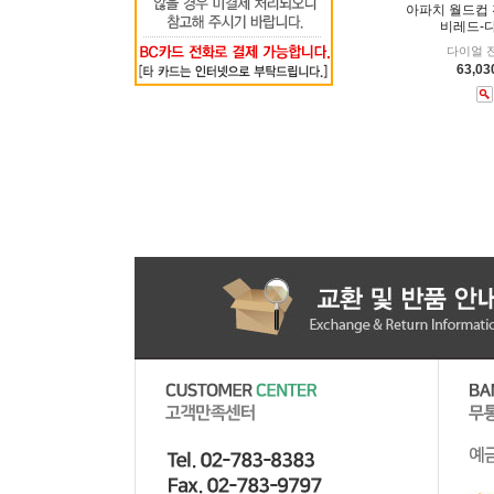
아파치 월드컵
비레드-
다이얼 
63,0