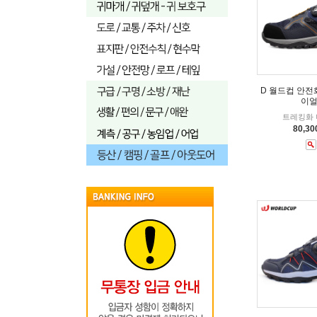
D 월드컵 안전
이얼
트레킹화
80,3