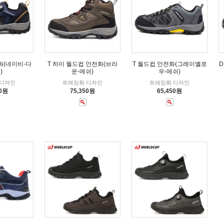
화(네이비-다
T 하이 월드컵 안전화(브라
T 월드컵 안전화(그레이옐로
D
)
운-메쉬)
우-메쉬)
 디자인
트레킹화 디자인
트레킹화 디자인
00원
75,350원
65,450원